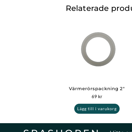
Relaterade prod
Värmerörspackning 2″
69
kr
Lägg till i varukorg