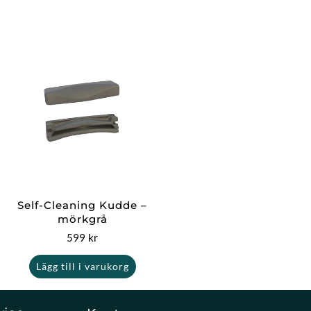
Self-Cleaning Kudde –
mörkgrå
599
kr
Lägg till i varukorg