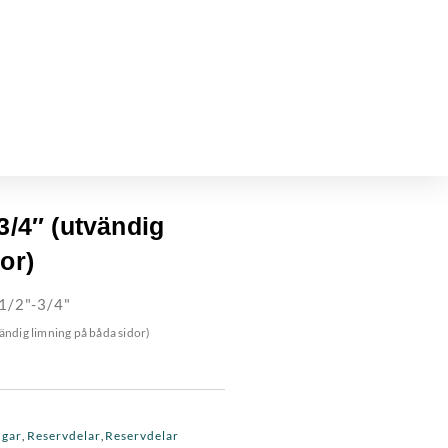
3/4″ (utvändig
or)
1/2"-3/4"
vändig limning på båda sidor)
ngar
Reservdelar
Reservdelar
,
,