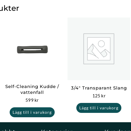
ukter
Self-Cleaning Kudde /
3/4″ Transparant Slang
vattenfall
125
kr
599
kr
Lägg till i varukorg
Lägg till i varukorg