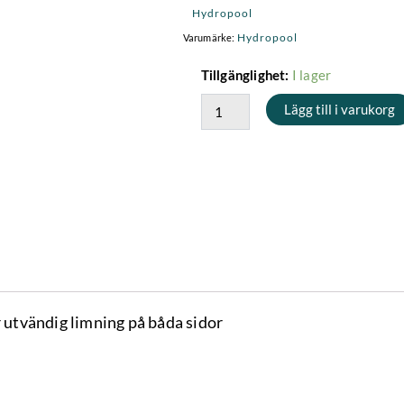
Hydropool
Hydropool
Varumärke:
Slangsockel
I lager
Tillgänglighet:
1/2"
Lägg till i varukorg
x
3/4"
(utvändig
limning
på
båda
sidor)
mängd
r utvändig limning på båda sidor