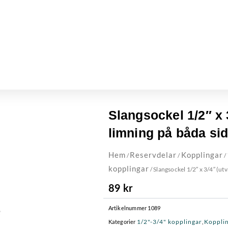
Slangsockel 1/2″ x 
limning på båda sid
Hem
Reservdelar
Kopplingar
/
/
/
kopplingar
/ Slangsockel 1/2″ x 3/4″ (ut
89
kr
Artikelnummer
1089
1/2"-3/4" kopplingar
Koppli
Kategorier
,