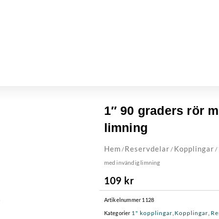
1″ 90 graders rör 
limning
Hem
Reservdelar
Kopplingar
/
/
/
med invändig limning
109
kr
Artikelnummer
1128
1" kopplingar
Kopplingar
Re
Kategorier
,
,