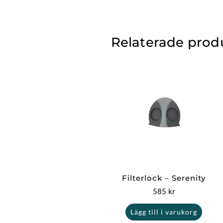
Relaterade prod
Filterlock – Serenity
585
kr
Lägg till i varukorg