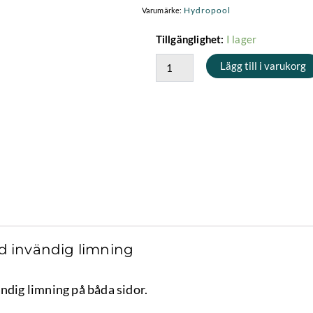
Hydropool
Varumärke:
1"
I lager
Tillgänglighet:
90
Lägg till i varukorg
graders
rör
med
invändig
limning
mängd
ed invändig limning
ndig limning på båda sidor.