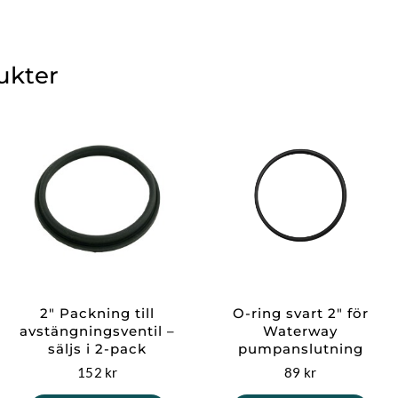
ukter
2″ Packning till
O-ring svart 2″ för
avstängningsventil –
Waterway
säljs i 2-pack
pumpanslutning
152
kr
89
kr