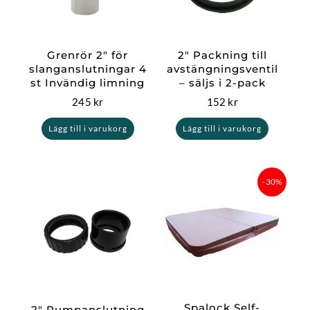
Grenrör 2″ för
2″ Packning till
slanganslutningar 4
avstängningsventil
st Invändig limning
– säljs i 2-pack
245
kr
152
kr
Lägg till i varukorg
Lägg till i varukorg
Det
Det
-30%
ursprungliga
nuvar
priset
priset
var:
är:
17
12
999 kr.
599,30
Spalock Self-
2″ Pumpanslutning