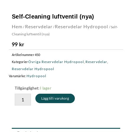
Self-Cleaning luftventil (nya)
Hem
Reservdelar
Reservdelar Hydropool
/
/
/ Self-
Cleaning luftventil (nya)
99
kr
Artikelnummer
450
Övriga Reservdelar Hydropool
Reservdelar
Kategorier
,
,
Reservdelar Hydropool
Hydropool
Varumärke:
Self-
I lager
Tillgänglighet:
Cleaning
Lägg till i varukorg
luftventil
(nya)
mängd