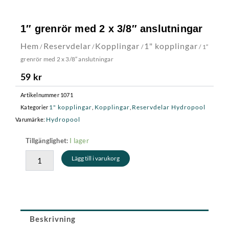
1″ grenrör med 2 x 3/8″ anslutningar
Hem
Reservdelar
Kopplingar
1" kopplingar
/
/
/
/ 1″
grenrör med 2 x 3/8″ anslutningar
59
kr
Artikelnummer
1071
1" kopplingar
Kopplingar
Reservdelar Hydropool
Kategorier
,
,
Hydropool
Varumärke:
1"
I lager
Tillgänglighet:
grenrör
Lägg till i varukorg
med
2
x
3/8"
anslutningar
mängd
Beskrivning