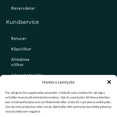
Reservdelar
Kundservice
Returer
Köpvillkor
Allmänna
villkor
Integritetspolicy
Hantera samtycke
Ångra köp
För att ge en bra upplevelse använder vi teknik som cookies för att lagra
och/eller komma åt enhetsinformation. När du samtycker till dessa tekniker
Konto
kan vi behandla data som surfbeteende eller unika ID:n på denna webbplats.
Om du inte samtycker eller om du återkallar ditt samtycke kan detta påverka
Glömt
vissa funktioner negativt.
lösenordet