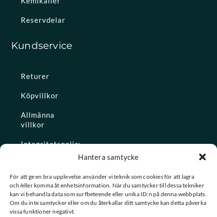
Kemikalier
Reservdelar
Kundservice
Returer
Köpvillkor
Allmänna
villkor
Integritetspolicy
Hantera samtycke
Ångra köp
För att ge en bra upplevelse använder vi teknik som cookies för att lagra
och/eller komma åt enhetsinformation. När du samtycker till dessa tekniker
Konto
kan vi behandla data som surfbeteende eller unika ID:n på denna webbplats.
Om du inte samtycker eller om du återkallar ditt samtycke kan detta påverka
Glömt
vissa funktioner negativt.