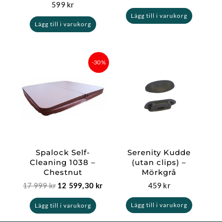
599
kr
Lägg till i varukorg
Lägg till i varukorg
Det
Det
-30%
ursprungliga
nuvarande
priset
priset
var:
är:
17
12
999 kr.
599,30 kr.
Spalock Self-
Serenity Kudde
Cleaning 1038 –
(utan clips) –
Chestnut
Mörkgrå
17 999
kr
459
kr
12 599,30
kr
Lägg till i varukorg
Lägg till i varukorg