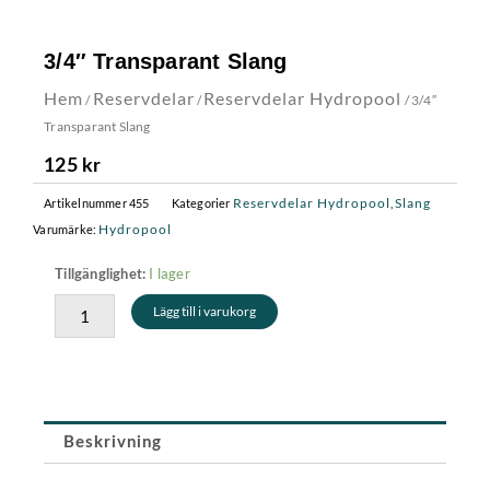
3/4″ Transparant Slang
Hem
Reservdelar
Reservdelar Hydropool
/
/
/ 3/4″
Transparant Slang
125
kr
Reservdelar Hydropool
Slang
Artikelnummer
455
Kategorier
,
Hydropool
Varumärke:
3/4"
I lager
Tillgänglighet:
Transparant
Lägg till i varukorg
Slang
mängd
Beskrivning