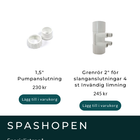
1,5″
Grenrör 2″ för
Pumpanslutning
slanganslutningar 4
st Invändig limning
230
kr
245
kr
Lägg till i varukorg
Lägg till i varukorg
SPASHOPEN