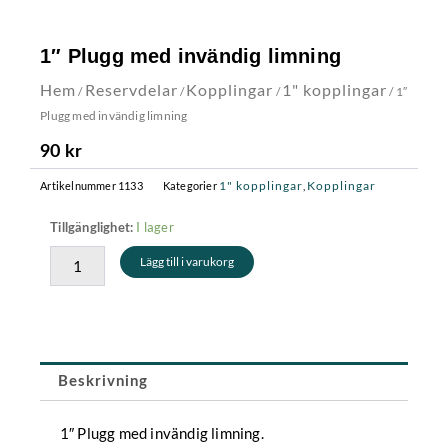
1″ Plugg med invändig limning
Hem
Reservdelar
Kopplingar
1" kopplingar
/
/
/
/ 1″
Plugg med invändig limning
90
kr
1" kopplingar
Kopplingar
Artikelnummer
1133
Kategorier
,
1"
I lager
Tillgänglighet:
Plugg
Lägg till i varukorg
med
invändig
limning
mängd
Beskrivning
1″ Plugg med invändig limning.