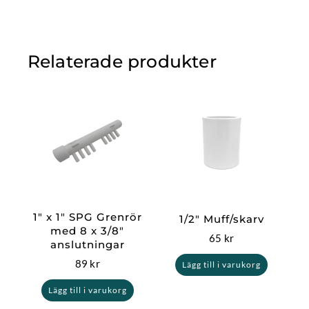
Relaterade produkter
1″ x 1″ SPG Grenrör
1/2″ Muff/skarv
med 8 x 3/8″
65
kr
anslutningar
89
kr
Lägg till i varukorg
Lägg till i varukorg