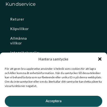
Kundservice
Returer
Köpvillkor
Allmänna
villkor
Integritetspolicy
Hantera samtycke
Ångra köp
För att ge en bra upplevelse använder vi teknik som cookies för att lagra
och/eller komma åt enhetsinformation. När du samtycker till dessa tekniker
Konto
kan vi behandla data som surfbeteende eller unika ID:n på denna webbplats.
Om du inte samtycker eller om du återkallar ditt samtycke kan detta påverka
Glömt
vissa funktioner negativt.
lösenordet
Acceptera