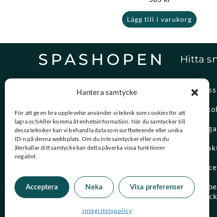
Lägg till i varukorg
SPASHOPEN
Hitta s
Specialister på,
Om oss
Hantera samtycke
reservdelar och vattenvård.
Spasko
För att ge en bra upplevelse använder vi teknik som cookies för att
lagra och/eller komma åt enhetsinformation. När du samtycker till
08-756 20 00
Vanliga
dessa tekniker kan vi behandla data som surfbeteende eller unika
Vardagar 09:00 – 15:00
ID:n på denna webbplats. Om du inte samtycker eller om du
Kontak
återkallar ditt samtycke kan detta påverka vissa funktioner
negativt.
kundtjanst@spashopen.se
Servic
Svar inom 24h på vardagar
Måttbes
Acceptera
Neka
Visa preferenser
spaloc
Integritetspolicy
© 2026 Spashopen. Alla rättigheter förbehållna.