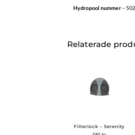
– 50
Hydropool nummer
Relaterade prod
Filterlock – Serenity
585
kr