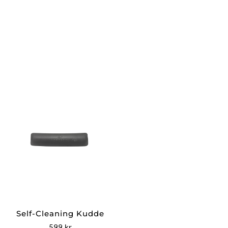
Self-Cleaning Kudde
599
kr