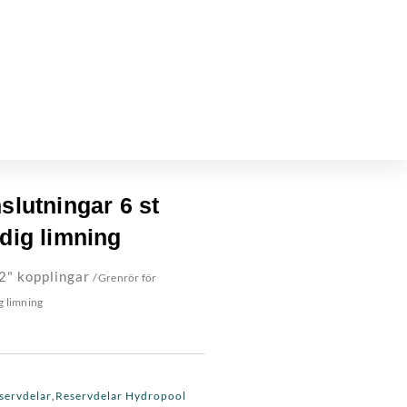
slutningar 6 st
dig limning
2" kopplingar
/ Grenrör för
g limning
servdelar
Reservdelar Hydropool
,