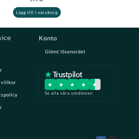
Lägg till i varukorg
vice
Konto
Glömt lösenordet
r
★ Trustpilot
villkor
★
★
★
★
★
Se alla våra omdömen
tspolicy
p
F
I