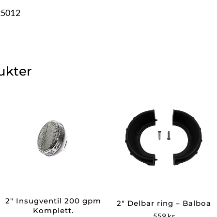
25012
ukter
2″ Insugventil 200 gpm
2″ Delbar ring – Balboa
Komplett.
559
kr