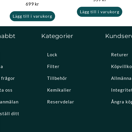
699
kr
Lägg till i varukorg
Lägg till i varukorg
nabbt
Kategorier
Kundser
Lock
Returer
la
Filter
Köpvillko
 frågor
Tillbehör
Allmänna 
ta oss
Kemikalier
Integrite
eanmälan
Reservdelar
Ångra kö
täll ditt
k