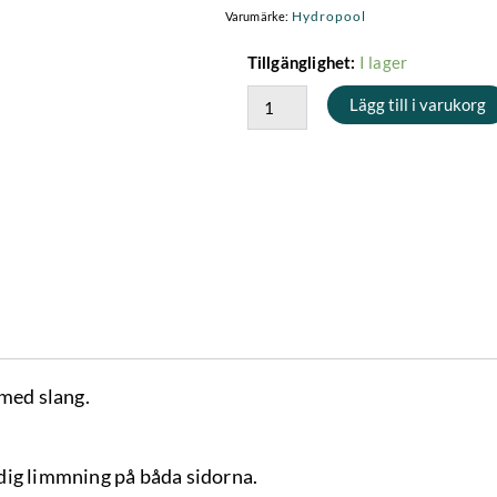
Hydropool
Varumärke:
Grenrör
I lager
Tillgänglighet:
för
Lägg till i varukorg
slanganslutningar
6
st
3/4"
-
2"
med
invändig
limning
mängd
 med slang.
dig limmning på båda sidorna.