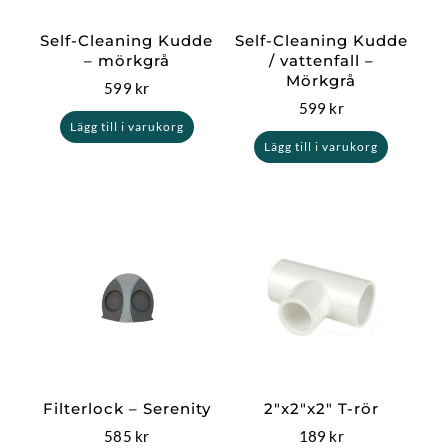
Self-Cleaning Kudde
Self-Cleaning Kudde
– mörkgrå
/ vattenfall –
Mörkgrå
599
kr
599
kr
Lägg till i varukorg
Lägg till i varukorg
Filterlock – Serenity
2″x2″x2″ T-rör
585
kr
189
kr