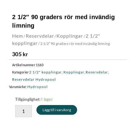
2 1/2″ 90 graders rör med invändig
limning
Hem
Reservdelar
Kopplingar
2 1/2"
/
/
/
kopplingar
/ 2 1/2″ 90 graders rör med invändig limning
305
kr
Artikelnummer
1160
2 1/2" kopplingar
Kopplingar
Reservdelar
Kategorier
,
,
,
Reservdelar Hydropool
Hydropool
Varumärke:
2
I lager
Tillgänglighet:
1/2"
Lägg till i varukorg
90
graders
rör
med
invändig