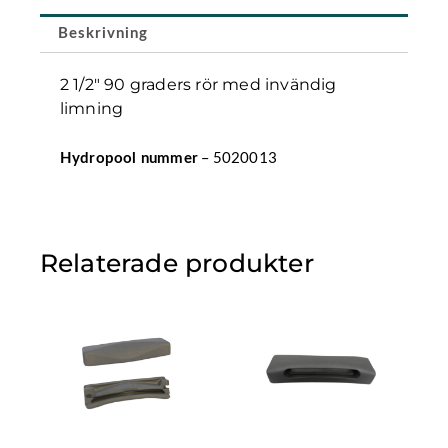
limning
Beskrivning
mängd
2 1/2″ 90 graders rör med invändig
limning
– 5020013
Hydropool nummer
Relaterade produkter