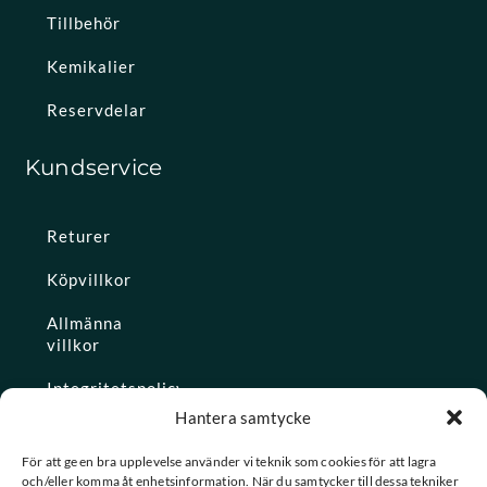
Tillbehör
Kemikalier
Reservdelar
Kundservice
Returer
Köpvillkor
Allmänna
villkor
Integritetspolicy
Hantera samtycke
Ångra köp
För att ge en bra upplevelse använder vi teknik som cookies för att lagra
och/eller komma åt enhetsinformation. När du samtycker till dessa tekniker