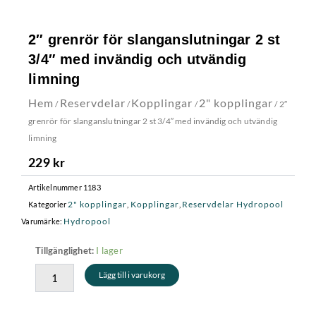
2″ grenrör för slanganslutningar 2 st
3/4″ med invändig och utvändig
limning
Hem
Reservdelar
Kopplingar
2" kopplingar
/
/
/
/ 2″
grenrör för slanganslutningar 2 st 3/4″ med invändig och utvändig
limning
229
kr
Artikelnummer
1183
2" kopplingar
Kopplingar
Reservdelar Hydropool
Kategorier
,
,
Hydropool
Varumärke:
2"
I lager
Tillgänglighet:
grenrör
Lägg till i varukorg
för
slanganslutningar
2