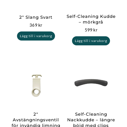
Self-Cleaning Kudde
2″ Slang Svart
– mörkgrå
369
kr
599
kr
Lägg till i varukorg
Lägg till i varukorg
2″
Self-Cleaning
Avstängningsventil
Nackkudde – längre
för invändig limning
böjd med clips