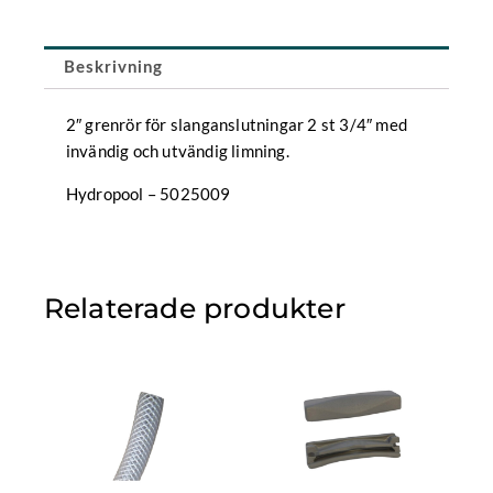
st
3/4"
med
Beskrivning
invändig
och
utvändig
2″ grenrör för slanganslutningar 2 st 3/4″ med
limning
invändig och utvändig limning.
mängd
Hydropool – 5025009
Relaterade produkter