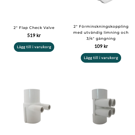
2″ Förminskningskoppling
2″ Flap Check Valve
med utvändig limning och
519
kr
3/4″ gängning
109
kr
Lägg till i varukorg
Lägg till i varukorg