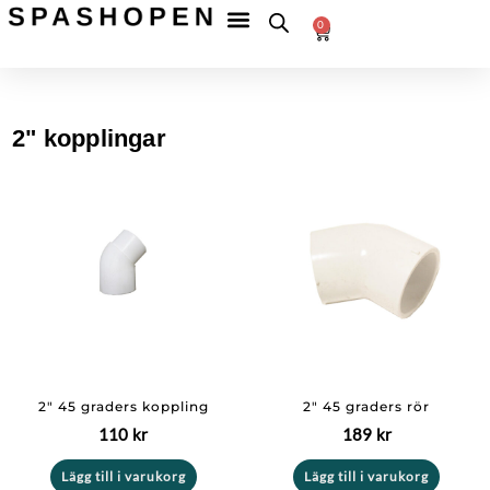
Hoppa
Fri
frakt
0
till
Betala
till
Varukorg
tryggt
ombud
innehåll
över
599 kr
2" kopplingar
2″ 45 graders koppling
2″ 45 graders rör
110
kr
189
kr
Lägg till i varukorg
Lägg till i varukorg