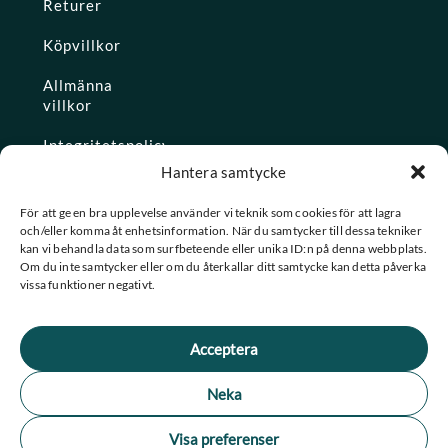
Returer
Köpvillkor
Allmänna
villkor
Integritetspolicy
Hantera samtycke
Ångra köp
För att ge en bra upplevelse använder vi teknik som cookies för att lagra
och/eller komma åt enhetsinformation. När du samtycker till dessa tekniker
Konto
kan vi behandla data som surfbeteende eller unika ID:n på denna webbplats.
Om du inte samtycker eller om du återkallar ditt samtycke kan detta påverka
Glömt
vissa funktioner negativt.
lösenordet
Acceptera
★ Trustpilot
Neka
★
★
★
★
★
Se alla våra omdömen
Visa preferenser