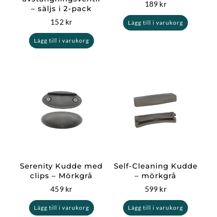
189
kr
– säljs i 2-pack
152
kr
Lägg till i varukorg
Lägg till i varukorg
Serenity Kudde med
Self-Cleaning Kudde
clips – Mörkgrå
– mörkgrå
459
kr
599
kr
Lägg till i varukorg
Lägg till i varukorg