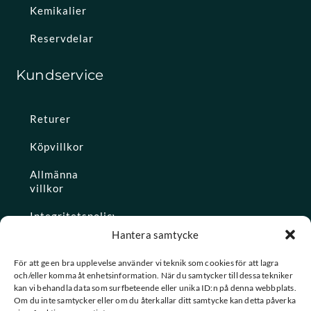
Kemikalier
Reservdelar
Kundservice
Returer
Köpvillkor
Allmänna
villkor
Integritetspolicy
Hantera samtycke
Ångra köp
För att ge en bra upplevelse använder vi teknik som cookies för att lagra
och/eller komma åt enhetsinformation. När du samtycker till dessa tekniker
Konto
kan vi behandla data som surfbeteende eller unika ID:n på denna webbplats.
Om du inte samtycker eller om du återkallar ditt samtycke kan detta påverka