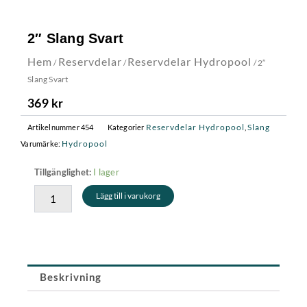
2″ Slang Svart
Hem
Reservdelar
Reservdelar Hydropool
/
/
/ 2″
Slang Svart
369
kr
Reservdelar Hydropool
Slang
Artikelnummer
454
Kategorier
,
Hydropool
Varumärke:
2"
I lager
Tillgänglighet:
Slang
Lägg till i varukorg
Svart
mängd
Beskrivning