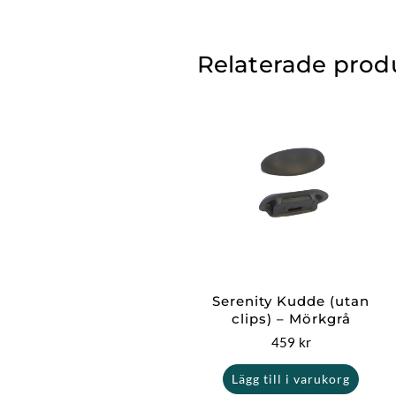
Relaterade prod
Serenity Kudde (utan
clips) – Mörkgrå
459
kr
Lägg till i varukorg