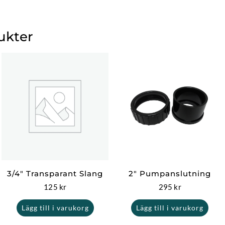
ukter
3/4″ Transparant Slang
2″ Pumpanslutning
125
kr
295
kr
Lägg till i varukorg
Lägg till i varukorg