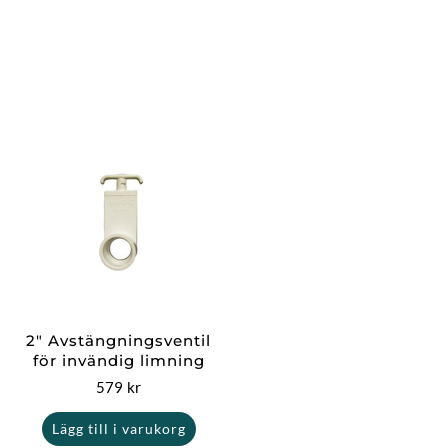
2″ Avstängningsventil
för invändig limning
579
kr
Lägg till i varukorg