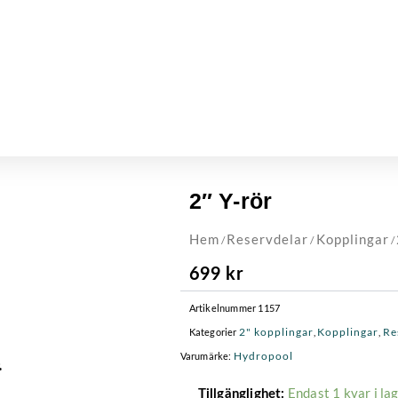
2″ Y-rör
Hem
Reservdelar
Kopplingar
/
/
/
699
kr
Artikelnummer
1157
2" kopplingar
Kopplingar
Re
Kategorier
,
,
Hydropool
Varumärke:
2"
Endast 1 kvar i la
Tillgänglighet: