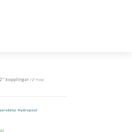
2" kopplingar
/ 2″ Y-rör
servdelar Hydropool
ger