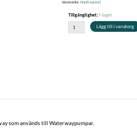
Hydropool
Varumärke:
Impeller
I lager
Tillgänglighet:
-
Lägg till i varukorg
Waterway
3HP
mängd
rway som används till Waterwaypumpar.