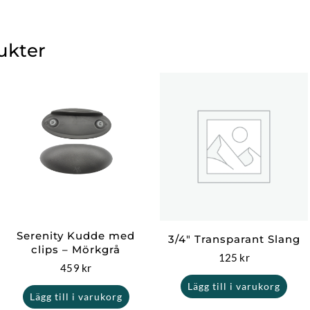
ukter
Serenity Kudde med
3/4″ Transparant Slang
clips – Mörkgrå
125
kr
459
kr
Lägg till i varukorg
Lägg till i varukorg