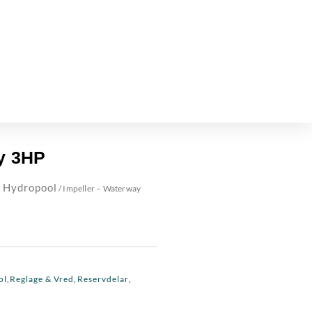
y 3HP
 Hydropool
/ Impeller – Waterway
ol
Reglage & Vred
Reservdelar
,
,
,