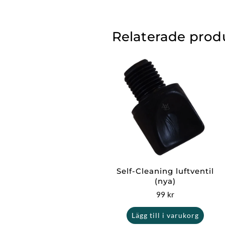
Relaterade prod
Self-Cleaning luftventil
(nya)
99
kr
Lägg till i varukorg