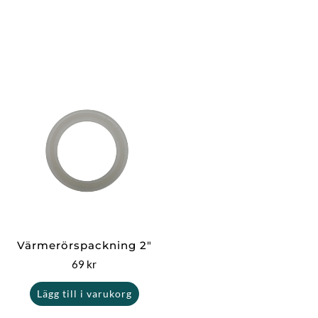
Värmerörspackning 2″
69
kr
Lägg till i varukorg