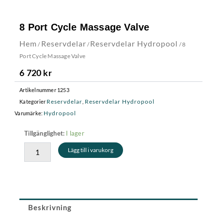
8 Port Cycle Massage Valve
Hem
Reservdelar
Reservdelar Hydropool
/
/
/ 8
Port Cycle Massage Valve
6 720
kr
Artikelnummer
1253
Reservdelar
Reservdelar Hydropool
Kategorier
,
Hydropool
Varumärke:
8
I lager
Tillgänglighet:
Port
Lägg till i varukorg
Cycle
Massage
Valve
mängd
Beskrivning