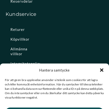
Reservdelar
Kundservice
Returer
Köpvillkor
Allmänna
villkor
Integritetspolicy
Hantera samtycke
Ångra köp
För att ge en bra upplevelse använder vi teknik som cookies för att lagra
och/eller komma åt enhetsinformation. När du samtycker till dessa tekniker
Konto
kan vi behandla data som surfbeteende eller unika ID:n på denna webbplats.
Om du inte samtycker eller om du återkallar ditt samtycke kan detta påverka
Glömt
vissa funktioner negativt.
lösenordet