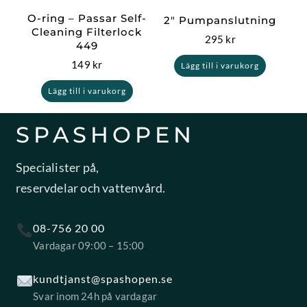
O-ring – Passar Self-
2″ Pumpanslutning
Cleaning Filterlock
295
kr
449
149
kr
Lägg till i varukorg
Lägg till i varukorg
SPASHOPEN
Specialister på,
reservdelar och vattenvård.
08-756 20 00
Vardagar 09:00 – 15:00
kundtjanst@spashopen.se
Svar inom 24h på vardagar