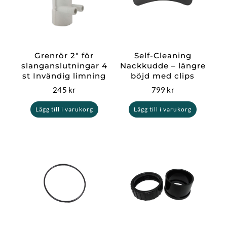
Grenrör 2″ för
Self-Cleaning
slanganslutningar 4
Nackkudde – längre
st Invändig limning
böjd med clips
245
kr
799
kr
Lägg till i varukorg
Lägg till i varukorg