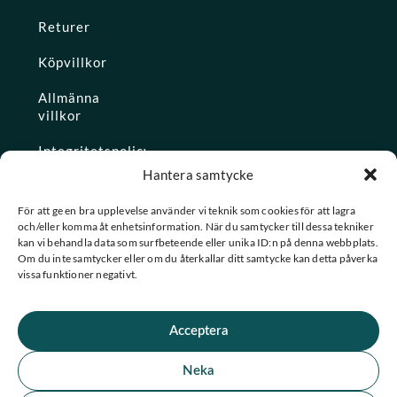
Returer
Köpvillkor
Allmänna
villkor
Integritetspolicy
Hantera samtycke
Ångra köp
För att ge en bra upplevelse använder vi teknik som cookies för att lagra
och/eller komma åt enhetsinformation. När du samtycker till dessa tekniker
Konto
kan vi behandla data som surfbeteende eller unika ID:n på denna webbplats.
Om du inte samtycker eller om du återkallar ditt samtycke kan detta påverka
Glömt
vissa funktioner negativt.
lösenordet
Acceptera
★ Trustpilot
Neka
★
★
★
★
★