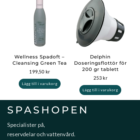
Wellness Spadoft –
Delphin
Cleansing Green Tea
Doseringsflottör för
200 gr tablett
199,50
kr
253
kr
Lägg till i varukorg
Lägg till i varukorg
SPASHOPEN
Specialister på,
reservdelar och vattenvård.