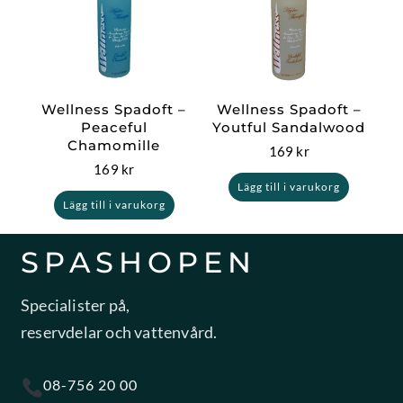
Wellness Spadoft –
Wellness Spadoft –
Peaceful
Youtful Sandalwood
Chamomille
169
kr
169
kr
Lägg till i varukorg
Lägg till i varukorg
SPASHOPEN
Specialister på,
reservdelar och vattenvård.
08-756 20 00