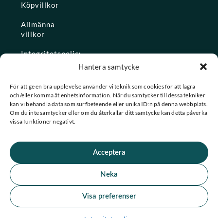
Köpvillkor
Allmänna
villkor
Integritetspolicy
Hantera samtycke
Ångra köp
För att ge en bra upplevelse använder vi teknik som cookies för att lagra
och/eller komma åt enhetsinformation. När du samtycker till dessa tekniker
Konto
kan vi behandla data som surfbeteende eller unika ID:n på denna webbplats.
Om du inte samtycker eller om du återkallar ditt samtycke kan detta påverka
Glömt
vissa funktioner negativt.
lösenordet
Acceptera
★ Trustpilot
Neka
★
★
★
★
★
Se alla våra omdömen
Visa preferenser