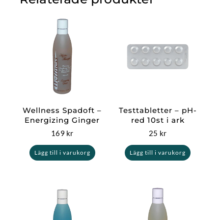
Wellness Spadoft –
Testtabletter – pH-
Energizing Ginger
red 10st i ark
169
kr
25
kr
Lägg till i varukorg
Lägg till i varukorg