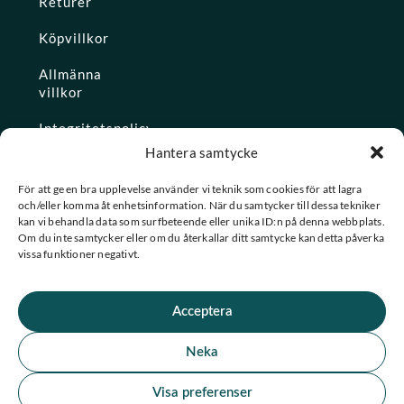
Returer
Köpvillkor
Allmänna
villkor
Integritetspolicy
Hantera samtycke
Ångra köp
För att ge en bra upplevelse använder vi teknik som cookies för att lagra
och/eller komma åt enhetsinformation. När du samtycker till dessa tekniker
Konto
kan vi behandla data som surfbeteende eller unika ID:n på denna webbplats.
Om du inte samtycker eller om du återkallar ditt samtycke kan detta påverka
Glömt
vissa funktioner negativt.
lösenordet
Acceptera
★ Trustpilot
Neka
★
★
★
★
★
Se alla våra omdömen
Visa preferenser