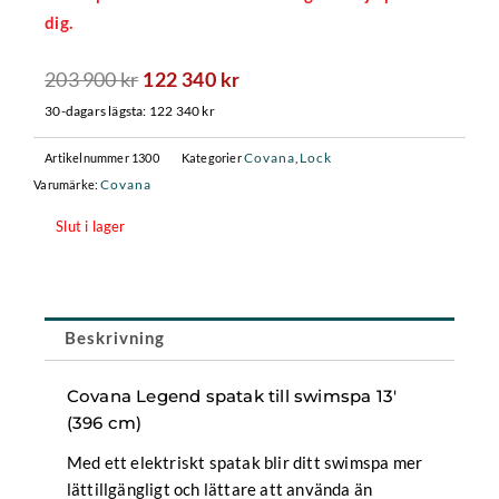
dig.
203 900
kr
Det
Det
122 340
kr
ursprungliga
nuvarande
30-dagars lägsta:
122 340
kr
priset
priset
var:
är:
Covana
Lock
Artikelnummer
1300
Kategorier
,
203
122
Covana
Varumärke:
900 kr.
340 kr.
Slut i lager
Beskrivning
Covana Legend spatak till swimspa 13′
(396 cm)
Med ett elektriskt spatak blir ditt swimspa mer
lättillgängligt och lättare att använda än