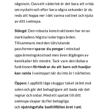
någonsin. Oavsett väderlek är det bara att vrida
om nyckeln och efter bara några sekunder är du
redo att hoppa ner i det varma vattnet och njuta
av ditt swimspa.
Den robusta konstruktionen har en av
Stängd:
marknadens högsta isoleringsvärden.
Tillsammans med den tätslutande
passformen
i minskad
sparar du pengar
uppvärmningskostnad men även åtgången av
kemikalier blir mindre. Tack vare den låsbara
funktionen
förhindrar du att barn och husdjur
swimspat när du inte är i närheten.
kan ramla i
I uppfällt läge skuggar taket skönt mot
Öppen:
solen och gör det behagligare att bada när det
regnar och snöar. Med ett spatak till ditt
swimspa skapar du fler behagliga
och
njutningsfulla badtillfällen året runt.