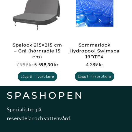
priset
priset
var:
är:
7
5
999 kr.
599,30 kr.
Spalock 215×215 cm
Sommarlock
– Grå (hörnradie 15
Hydropool Swimspa
cm)
19DTFX
7 999
kr
4 389
kr
5 599,30
kr
Lägg till i varukorg
Lägg till i varukorg
SPASHOPEN
Specialister på,
reservdelar och vattenvård.