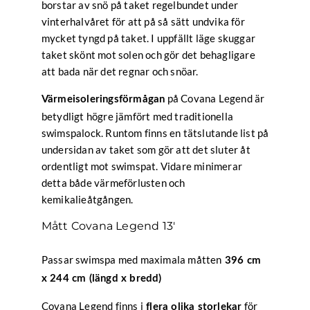
borstar av snö på taket regelbundet under
vinterhalvåret för att på så sätt undvika för
mycket tyngd på taket. I uppfällt läge skuggar
taket skönt mot solen och gör det behagligare
att bada när det regnar och snöar.
på Covana Legend är
Värmeisoleringsförmågan
betydligt högre
jämfört med traditionella
swimspalock. Runtom finns en
tätslutande list på
undersidan av taket som gör att det sluter åt
ordentligt mot swimspat. Vidare minimerar
detta både värmeförlusten och
kemikalieåtgången.
Mått Covana Legend 13′
Passar swimspa med maximala måtten
396 cm
x 244 cm (längd x bredd)
Covana Legend finns i
för
flera olika storlekar