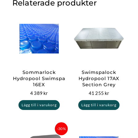
Relaterade produkter
Sommarlock
Swimspalock
Hydropool Swimspa
Hydropool 17AX
16EX
Section Grey
4 389
kr
41 255
kr
Lägg till i varukorg
Lägg till i varukorg
Det
Det
-30%
ursprungliga
nuvarande