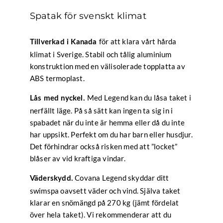
Spatak för svenskt klimat
för att klara vårt hårda
Tillverkad i Kanada
klimat i Sverige. Stabil och tålig aluminium
konstruktion med en välisolerade topplatta av
ABS termoplast.
Med Legend kan du låsa taket i
Lås med nyckel.
nerfällt läge. På så sätt kan ingen ta sig in i
spabadet när du inte är hemma eller då du inte
har uppsikt. Perfekt om du har barn eller husdjur.
Det förhindrar också risken med att ”locket”
blåser av vid kraftiga vindar.
Covana Legend skyddar ditt
Väderskydd.
swimspa oavsett väder och vind. Själva taket
klarar en snömängd på 270 kg (jämt fördelat
över hela taket). Vi rekommenderar att du