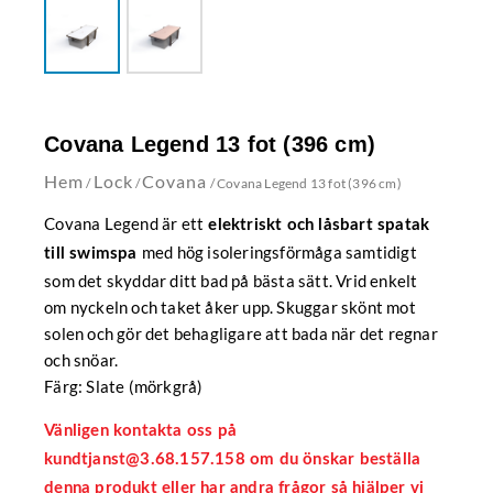
Covana Legend 13 fot (396 cm)
Hem
Lock
Covana
/
/
/ Covana Legend 13 fot (396 cm)
Covana Legend är ett
elektriskt och låsbart spatak
med hög isoleringsförmåga samtidigt
till swimspa
som det skyddar ditt bad på bästa sätt. Vrid enkelt
om nyckeln och taket åker upp. Skuggar skönt mot
solen och gör det behagligare att bada när det regnar
och snöar.
Färg: Slate (mörkgrå)
Vänligen kontakta oss på
kundtjanst@3.68.157.158
om du önskar beställa
denna produkt eller har andra frågor så hjälper vi