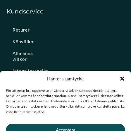
Kundservice
Returer
Köpvillkor
Allmänna
villkor
Integritetspolicy
Hantera samtycke
Ångra köp
För att ge en bra upplevelse använder vi teknik som cookies för att lagra
och/eller komma åt enhetsinformation. När du samtycker till dessa tekniker
Konto
kan vi behandla data som surfbeteende eller unika ID:n på denna webbplats.
Om du inte samtycker eller om du återkallar ditt samtycke kan detta påverka
Glömt
vissa funktioner negativt.
lösenordet
Acceptera