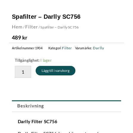
Spafilter – Darlly SC756
Hem
Filter
/
/ Spafilter – Darlly SC756
489
kr
Filter
Darlly
Artikelnummer
1904
Kategori
Varumärke:
Spafilter
I lager
Tillgänglighet:
-
Lägg till i varukorg
Darlly
SC756
mängd
Beskrivning
Darlly Filter SC756