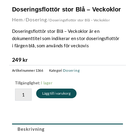
Doseringsflottör stor Blå – Veckoklor
Hem
Dosering
/
/ Doseringsflottör stor Blå – Veckoklor
Doseringsflottör stor Blå – Veckoklor är en
dokumenttitel som indikerar en stor doseringsflottör
i färgen blå, som används för veckovis
249
kr
Dosering
Artikelnummer
1366
Kategori
Doseringsflottör
I lager
Tillgänglighet:
stor
Lägg till i varukorg
Blå
-
Veckoklor
mängd
Beskrivning