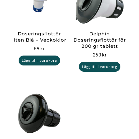
Doseringsflottör
Delphin
liten Blå – Veckoklor
Doseringsflottör för
200 gr tablett
89
kr
253
kr
Lägg till i varukorg
Lägg till i varukorg