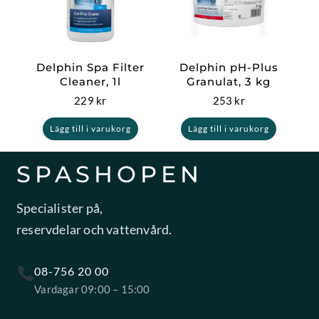
Delphin Spa Filter
Delphin pH-Plus
Cleaner, 1l
Granulat, 3 kg
229
kr
253
kr
Lägg till i varukorg
Lägg till i varukorg
SPASHOPEN
Specialister på,
reservdelar och vattenvård.
08-756 20 00
Vardagar 09:00 – 15:00