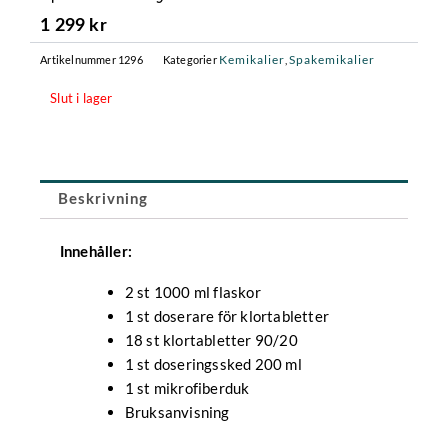
1 299
kr
Kemikalier
Spakemikalier
Artikelnummer
1296
Kategorier
,
Slut i lager
Beskrivning
Innehåller:
2 st 1000 ml flaskor
1 st doserare för klortabletter
18 st klortabletter 90/20
1 st doseringssked 200 ml
1 st mikrofiberduk
Bruksanvisning