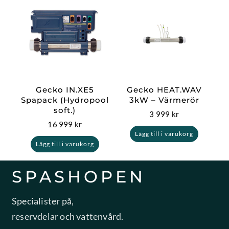
Gecko IN.XE5
Gecko HEAT.WAV
Spapack (Hydropool
3kW – Värmerör
soft.)
3 999
kr
16 999
kr
Lägg till i varukorg
Lägg till i varukorg
SPASHOPEN
Specialister på,
reservdelar och vattenvård.