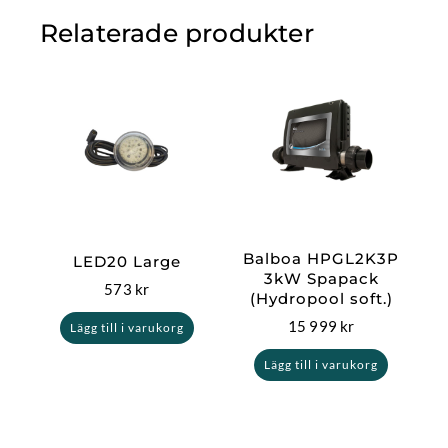
Relaterade produkter
Balboa HPGL2K3P
LED20 Large
3kW Spapack
573
kr
(Hydropool soft.)
15 999
kr
Lägg till i varukorg
Lägg till i varukorg