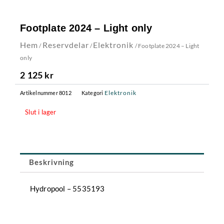
Footplate 2024 – Light only
Hem
Reservdelar
Elektronik
/
/
/ Footplate 2024 – Light
only
2 125
kr
Elektronik
Artikelnummer
8012
Kategori
Slut i lager
Beskrivning
Hydropool – 5535193