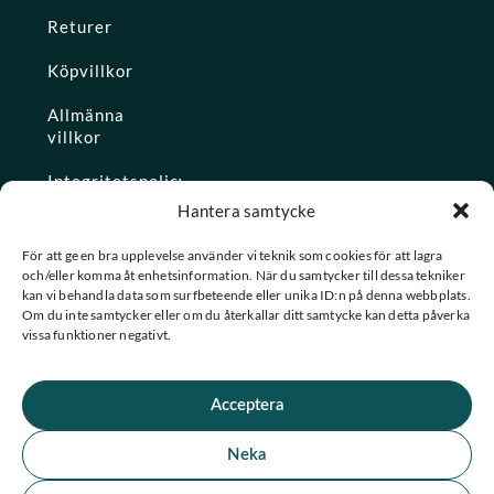
Returer
Köpvillkor
Allmänna
villkor
Integritetspolicy
Hantera samtycke
Ångra köp
För att ge en bra upplevelse använder vi teknik som cookies för att lagra
och/eller komma åt enhetsinformation. När du samtycker till dessa tekniker
Konto
kan vi behandla data som surfbeteende eller unika ID:n på denna webbplats.
Om du inte samtycker eller om du återkallar ditt samtycke kan detta påverka
Glömt
vissa funktioner negativt.
lösenordet
Acceptera
★ Trustpilot
Neka
★
★
★
★
★