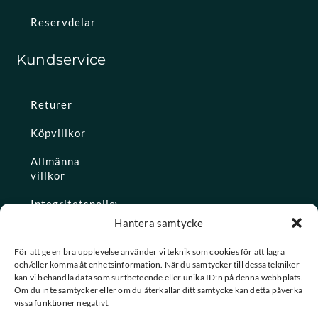
Reservdelar
Kundservice
Returer
Köpvillkor
Allmänna
villkor
Integritetspolicy
Hantera samtycke
Ångra köp
För att ge en bra upplevelse använder vi teknik som cookies för att lagra
och/eller komma åt enhetsinformation. När du samtycker till dessa tekniker
Konto
kan vi behandla data som surfbeteende eller unika ID:n på denna webbplats.
Om du inte samtycker eller om du återkallar ditt samtycke kan detta påverka
Glömt
vissa funktioner negativt.
lösenordet