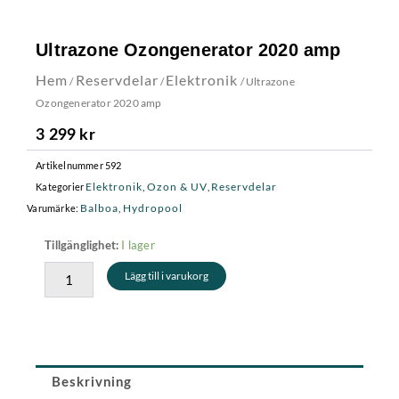
Ultrazone Ozongenerator 2020 amp
Hem
Reservdelar
Elektronik
/
/
/ Ultrazone
Ozongenerator 2020 amp
3 299
kr
Artikelnummer
592
Elektronik
Ozon & UV
Reservdelar
Kategorier
,
,
Balboa
Hydropool
Varumärke:
,
Ultrazone
I lager
Tillgänglighet:
Ozongenerator
Lägg till i varukorg
2020
amp
mängd
Beskrivning