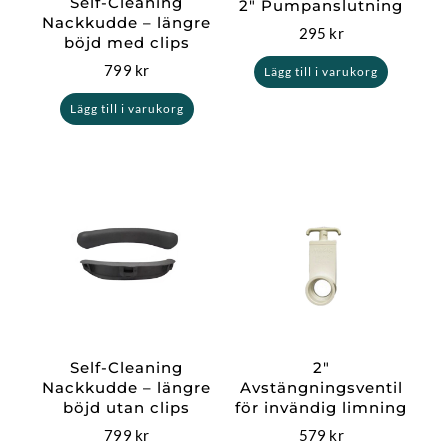
Self-Cleaning
2″ Pumpanslutning
Nackkudde – längre
295
kr
böjd med clips
799
kr
Lägg till i varukorg
Lägg till i varukorg
Self-Cleaning
2″
Nackkudde – längre
Avstängningsventil
böjd utan clips
för invändig limning
799
kr
579
kr