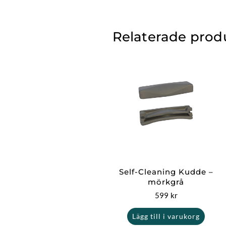
Relaterade prod
Self-Cleaning Kudde –
mörkgrå
599
kr
Lägg till i varukorg