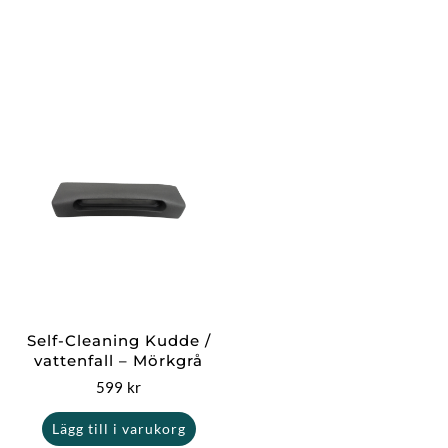
Self-Cleaning Kudde /
vattenfall – Mörkgrå
599
kr
Lägg till i varukorg