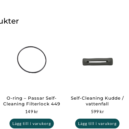
ukter
O-ring – Passar Self-
Self-Cleaning Kudde /
Cleaning Filterlock 449
vattenfall
149
kr
599
kr
Lägg till i varukorg
Lägg till i varukorg