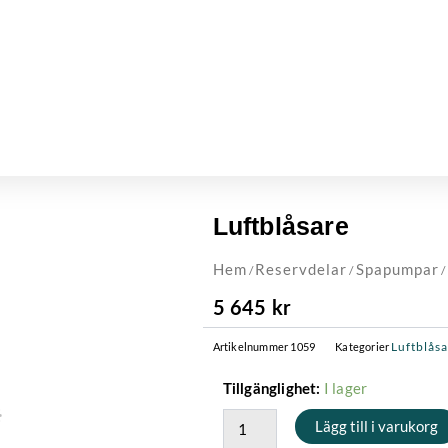
Luftblåsare
Hem
Reservdelar
Spapumpar
/
/
/
5 645
kr
Luftblås
Artikelnummer
1059
Kategorier
Luftblåsare
I lager
Tillgänglighet:
mängd
Lägg till i varukorg