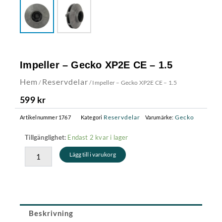
Impeller – Gecko XP2E CE – 1.5
Hem
Reservdelar
/
/ Impeller – Gecko XP2E CE – 1.5
599
kr
Reservdelar
Gecko
Artikelnummer
1767
Kategori
Varumärke:
Impeller
Endast 2 kvar i lager
Tillgänglighet:
-
Lägg till i varukorg
Gecko
XP2E
CE
-
1.5
mängd
Beskrivning