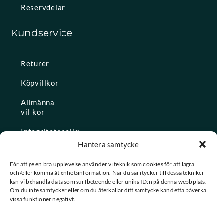
Reservdelar
Kundservice
Returer
Köpvillkor
Allmänna
villkor
Integritetspolicy
Hantera samtycke
Ångra köp
För att ge en bra upplevelse använder vi teknik som cookies för att lagra
och/eller komma åt enhetsinformation. När du samtycker till dessa tekniker
Konto
kan vi behandla data som surfbeteende eller unika ID:n på denna webbplats.
Om du inte samtycker eller om du återkallar ditt samtycke kan detta påverka
Glömt
vissa funktioner negativt.
lösenordet