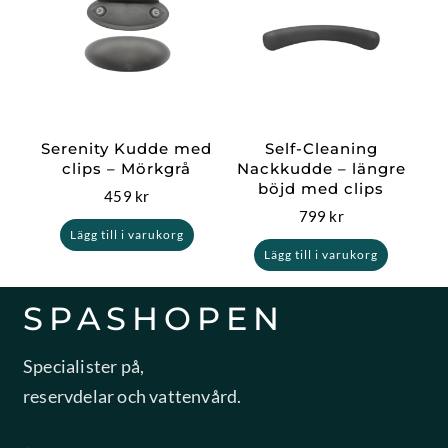
Serenity Kudde med
Self-Cleaning
clips – Mörkgrå
Nackkudde – längre
böjd med clips
459
kr
799
kr
Lägg till i varukorg
Lägg till i varukorg
SPASHOPEN
Specialister på,
reservdelar och vattenvård.