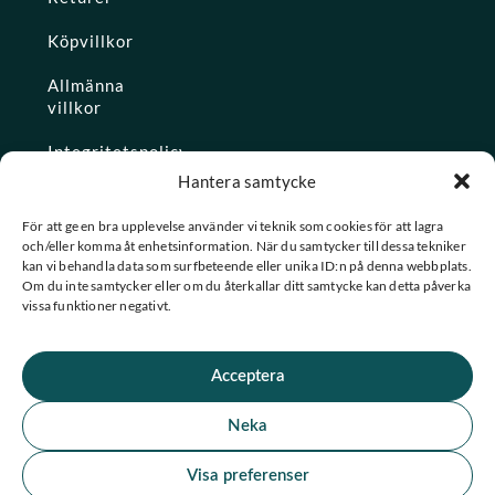
Köpvillkor
Allmänna
villkor
Integritetspolicy
Hantera samtycke
Ångra köp
För att ge en bra upplevelse använder vi teknik som cookies för att lagra
och/eller komma åt enhetsinformation. När du samtycker till dessa tekniker
Konto
kan vi behandla data som surfbeteende eller unika ID:n på denna webbplats.
Om du inte samtycker eller om du återkallar ditt samtycke kan detta påverka
Glömt
vissa funktioner negativt.
lösenordet
Acceptera
★ Trustpilot
Neka
★
★
★
★
★
Se alla våra omdömen
Visa preferenser