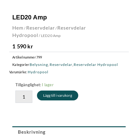
LED20 Amp
Hem
Reservdelar
Reservdelar
/
/
Hydropool
/ LED20 Amp
1 590
kr
Artikelnummer
799
Belysning
Reservdelar
Reservdelar Hydropool
Kategorier
,
,
Hydropool
Varumärke:
LED20
I lager
Tillgänglighet:
Amp
Lägg till i varukorg
mängd
Beskrivning