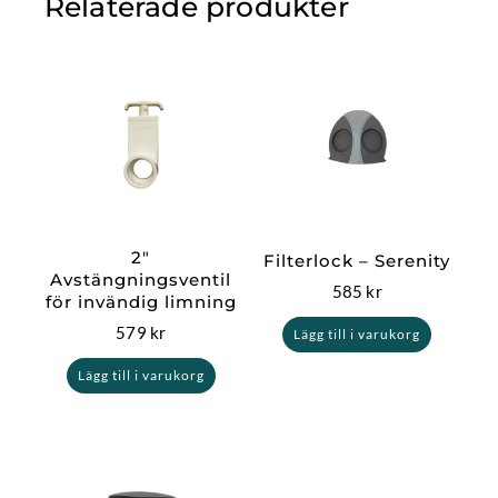
Relaterade produkter
2″
Filterlock – Serenity
Avstängningsventil
585
kr
för invändig limning
579
kr
Lägg till i varukorg
Lägg till i varukorg