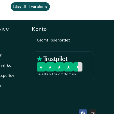
Lägg till i varukorg
vice
Konto
Glömt lösenordet
r
★ Trustpilot
villkor
★
★
★
★
★
Se alla våra omdömen
tspolicy
p
F
I