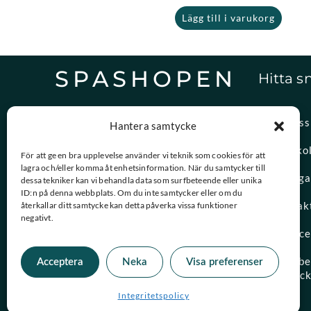
Lägg till i varukorg
SPASHOPEN
Hitta s
Specialister på,
Om oss
Hantera samtycke
reservdelar och vattenvård.
Spasko
För att ge en bra upplevelse använder vi teknik som cookies för att
lagra och/eller komma åt enhetsinformation. När du samtycker till
08-756 20 00
Vanliga
dessa tekniker kan vi behandla data som surfbeteende eller unika
Vardagar 09:00 – 15:00
ID:n på denna webbplats. Om du inte samtycker eller om du
Kontak
återkallar ditt samtycke kan detta påverka vissa funktioner
negativt.
kundtjanst@spashopen.se
Servic
Svar inom 24h på vardagar
Måttbes
Acceptera
Neka
Visa preferenser
spaloc
Integritetspolicy
© 2026 Spashopen. Alla rättigheter förbehållna.