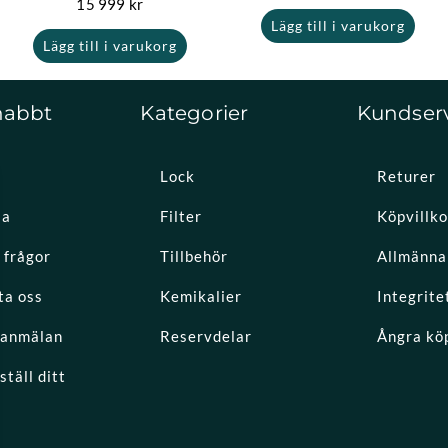
15 999
kr
Lägg till i varukorg
Lägg till i varukorg
nabbt
Kategorier
Kundser
Lock
Returer
la
Filter
Köpvillko
 frågor
Tillbehör
Allmänna 
ta oss
Kemikalier
Integrite
eanmälan
Reservdelar
Ångra kö
täll ditt
k