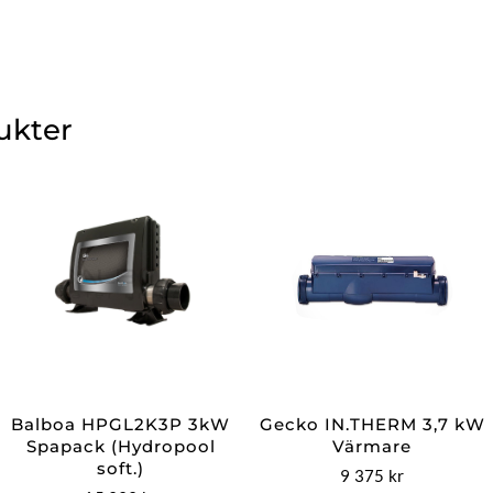
ukter
Balboa HPGL2K3P 3kW
Gecko IN.THERM 3,7 kW
Spapack (Hydropool
Värmare
soft.)
9 375
kr