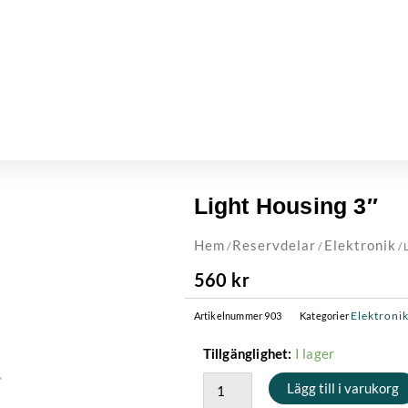
Light Housing 3″
Hem
Reservdelar
Elektronik
/
/
/ 
560
kr
Elektroni
Artikelnummer
903
Kategorier
Light
I lager
Tillgänglighet:
Housing
Lägg till i varukorg
3"
mängd