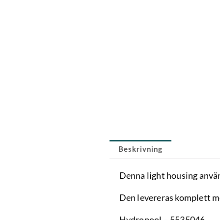
Beskrivning
Denna light housing använ
Den levereras komplett me
Hydropool – 5535046