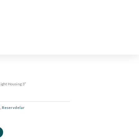
Light Housing 3″
k
Reservdelar
,