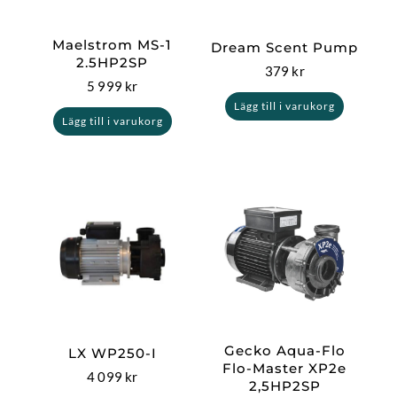
Maelstrom MS-1
Dream Scent Pump
2.5HP2SP
379
kr
5 999
kr
Lägg till i varukorg
Lägg till i varukorg
Gecko Aqua-Flo
LX WP250-I
Flo-Master XP2e
4 099
kr
2,5HP2SP