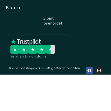
Konto
Glömt
lösenordet
★ Trustpilot
★
★
★
★
★
Se alla våra omdömen
F
I
© 2026 Spashopen. Alla rättigheter förbehållna.
a
n
c
s
e
t
b
a
o
g
o
r
k
a
m