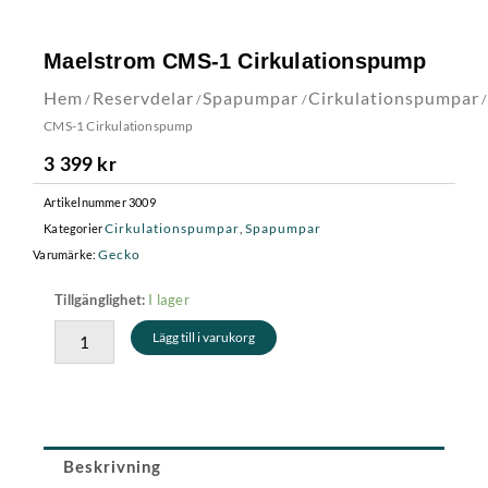
Maelstrom CMS-1 Cirkulationspump
Hem
Reservdelar
Spapumpar
Cirkulationspumpar
/
/
/
/
CMS-1 Cirkulationspump
3 399
kr
Artikelnummer
3009
Cirkulationspumpar
Spapumpar
Kategorier
,
Gecko
Varumärke:
Maelstrom
I lager
Tillgänglighet:
CMS-
Lägg till i varukorg
1
Cirkulationspump
mängd
Beskrivning