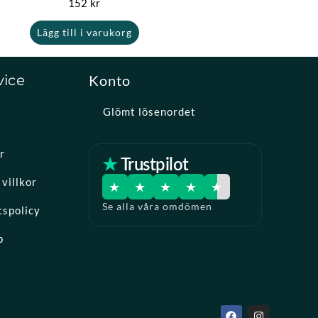
152
kr
Lägg till i varukorg
vice
Konto
Glömt lösenordet
r
★ Trustpilot
villkor
★
★
★
★
★
Se alla våra omdömen
tspolicy
p
F
I