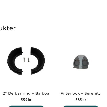
ukter
2″ Delbar ring – Balboa
Filterlock – Serenity
559
kr
585
kr