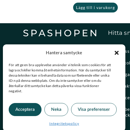
Lägg till i varukorg
SPASHOPEN
Hitta s
Specialister på,
Om oss
Hantera samtycke
reservdelar och vattenvård.
Spasko
För att ge en bra upplevelse använder vi teknik som cookies för att
lagra och/eller komma åt enhetsinformation. När du samtycker till
08-756 20 00
Vanliga
dessa tekniker kan vi behandla data som surfbeteende eller unika
Vardagar 09:00 – 15:00
ID:n på denna webbplats. Om du inte samtycker eller om du
Kontak
återkallar ditt samtycke kan detta påverka vissa funktioner
negativt.
kundtjanst@spashopen.se
Servic
Svar inom 24h på vardagar
Måttbes
Acceptera
Neka
Visa preferenser
spaloc
Integritetspolicy
© 2026 Spashopen. Alla rättigheter förbehållna.