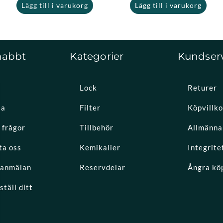
Lägg till i varukorg
Lägg till i varukorg
nabbt
Kategorier
Kundser
Lock
Returer
la
Filter
Köpvillko
 frågor
Tillbehör
Allmänna 
ta oss
Kemikalier
Integrite
eanmälan
Reservdelar
Ångra kö
täll ditt
k