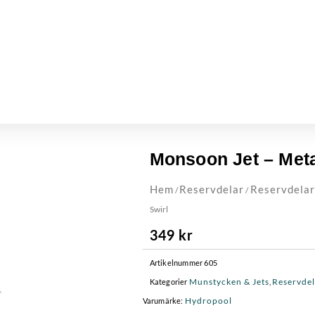
Monsoon Jet – Meta
Hem
Reservdelar
Reservdelar
/
/
Swirl
349
kr
Artikelnummer
605
Munstycken & Jets
Reservdel
Kategorier
,
Hydropool
Varumärke: