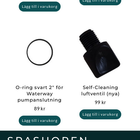
Lägg till i varukorg
Lägg till i varukorg
O-ring svart 2″ för
Self-Cleaning
Waterway
luftventil (nya)
pumpanslutning
99
kr
89
kr
Lägg till i varukorg
Lägg till i varukorg