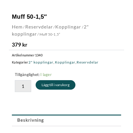
Muff 50-1,5″
Hem
Reservdelar
Kopplingar
2"
/
/
/
kopplingar
/ Muff 50-1,5″
379
kr
Artikelnummer
1340
2" kopplingar
Kopplingar
Reservdelar
Kategorier
,
,
Muff
I lager
Tillgänglighet:
50-
Lägg till i varukorg
1,5"
mängd
Beskrivning