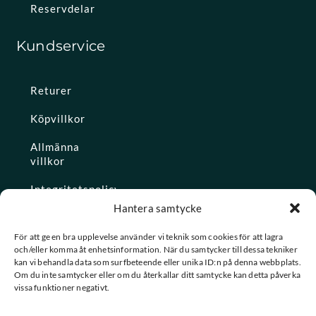
Reservdelar
Kundservice
Returer
Köpvillkor
Allmänna
villkor
Integritetspolicy
Hantera samtycke
Ångra köp
För att ge en bra upplevelse använder vi teknik som cookies för att lagra
och/eller komma åt enhetsinformation. När du samtycker till dessa tekniker
Konto
kan vi behandla data som surfbeteende eller unika ID:n på denna webbplats.
Om du inte samtycker eller om du återkallar ditt samtycke kan detta påverka
Glömt
vissa funktioner negativt.
lösenordet