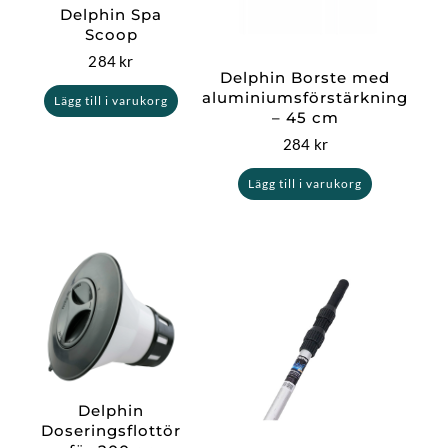
Delphin Spa
Scoop
284
kr
Delphin Borste med
aluminiumsförstärkning
Lägg till i varukorg
– 45 cm
284
kr
Lägg till i varukorg
Delphin
Doseringsflottör