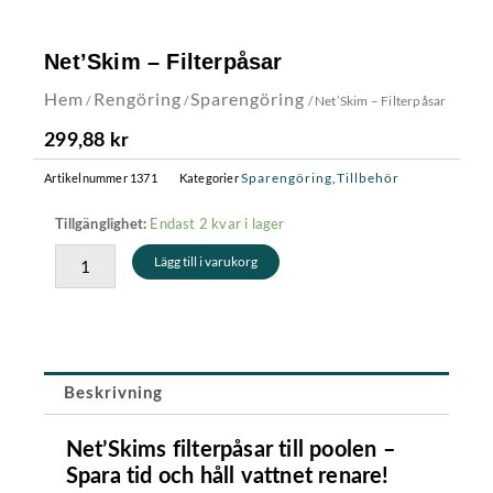
Net’Skim – Filterpåsar
Hem
Rengöring
Sparengöring
/
/
/ Net’Skim – Filterpåsar
299,88
kr
Sparengöring
Tillbehör
Artikelnummer
1371
Kategorier
,
Net’Skim
Endast 2 kvar i lager
Tillgänglighet:
-
Lägg till i varukorg
Filterpåsar
mängd
Beskrivning
Net’Skims filterpåsar till poolen –
Spara tid och håll vattnet renare!