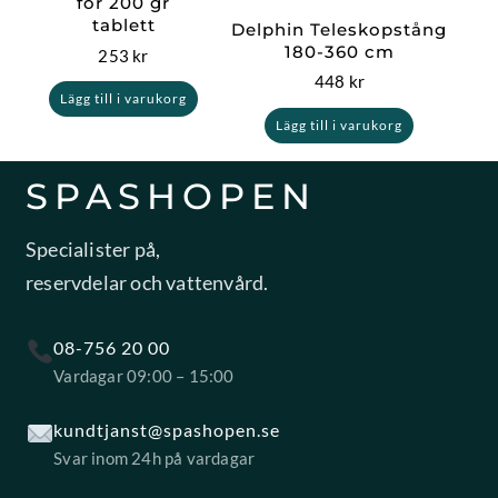
för 200 gr
tablett
Delphin Teleskopstång
180-360 cm
253
kr
448
kr
Lägg till i varukorg
Lägg till i varukorg
SPASHOPEN
Specialister på,
reservdelar och vattenvård.
08-756 20 00
Vardagar 09:00 – 15:00
kundtjanst@spashopen.se
Svar inom 24h på vardagar