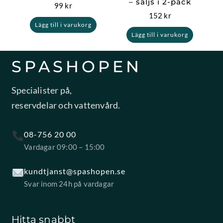
– säljs i 2-pack
99
kr
152
kr
Lägg till i varukorg
Lägg till i varukorg
SPASHOPEN
Specialister på,
reservdelar och vattenvård.
08-756 20 00
Vardagar 09:00 – 15:00
kundtjanst@spashopen.se
Svar inom 24h på vardagar
Hitta snabbt