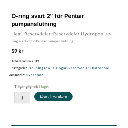
O-ring svart 2″ för Pentair
pumpanslutning
Hem
Reservdelar
Reservdelar Hydropool
/
/
/ O-
ring svart 2″ för Pentair pumpanslutning
59
kr
Artikelnummer
813
Packningar & O-ringar
Reservdelar Hydropool
Kategorier
,
Hydropool
Varumärke:
O-
I lager
Tillgänglighet:
ring
Lägg till i varukorg
svart
2"
för
Pentair
pumpanslutning
mängd