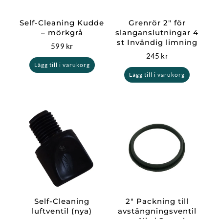
Self-Cleaning Kudde
Grenrör 2″ för
– mörkgrå
slanganslutningar 4
st Invändig limning
599
kr
245
kr
Lägg till i varukorg
Lägg till i varukorg
Self-Cleaning
2″ Packning till
luftventil (nya)
avstängningsventil