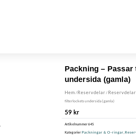
Packning – Passar ti
undersida (gamla)
Hem
Reservdelar
Reservdelar
/
/
filterlockets undersida (gamla)
59
kr
Artikelnummer
645
Packningar & O-ringar
Reser
Kategorier
,