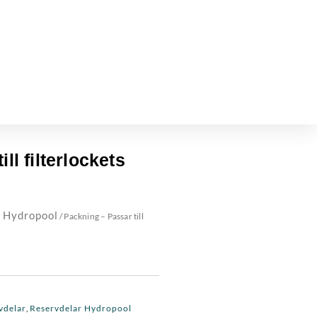
ll filterlockets
 Hydropool
/ Packning – Passar till
vdelar
Reservdelar Hydropool
,