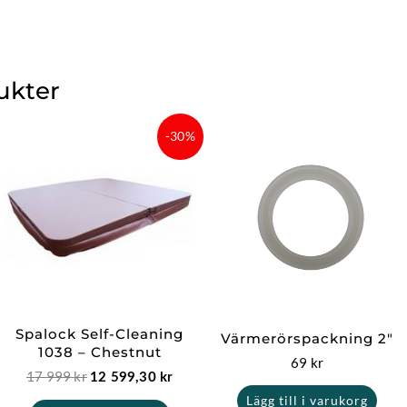
ukter
Det
Det
-30%
ursprungliga
nuvarande
priset
priset
var:
är:
17
12
999 kr.
599,30 kr.
Spalock Self-Cleaning
Värmerörspackning 2″
1038 – Chestnut
69
kr
17 999
kr
12 599,30
kr
Lägg till i varukorg