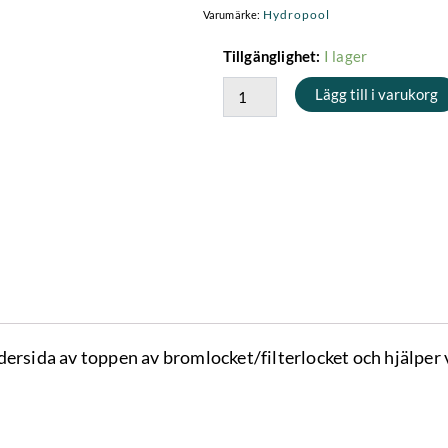
Hydropool
Varumärke:
Packning
I lager
Tillgänglighet:
-
Lägg till i varukorg
Passar
till
filterlockets
undersida
(gamla)
mängd
dersida av toppen av bromlocket/filterlocket och hjälpe