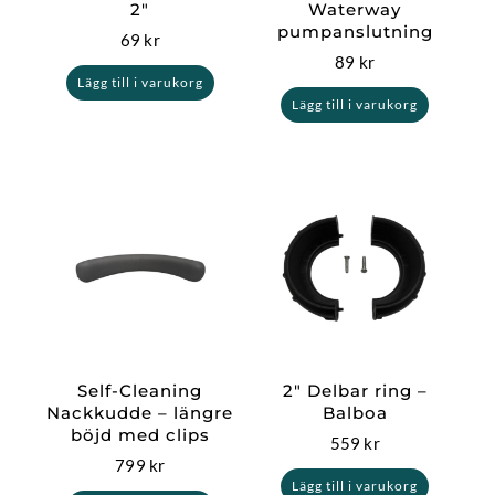
2″
Waterway
pumpanslutning
69
kr
89
kr
Lägg till i varukorg
Lägg till i varukorg
Self-Cleaning
2″ Delbar ring –
Nackkudde – längre
Balboa
böjd med clips
559
kr
799
kr
Lägg till i varukorg