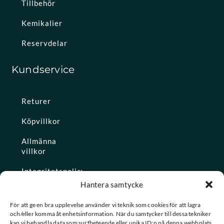
Tillbehör
Kemikalier
Reservdelar
Kundservice
Returer
Köpvillkor
Allmänna
villkor
Integritetspolicy
Hantera samtycke
Ångra köp
För att ge en bra upplevelse använder vi teknik som cookies för att lagra
och/eller komma åt enhetsinformation. När du samtycker till dessa tekniker
Konto
kan vi behandla data som surfbeteende eller unika ID:n på denna webbplats.