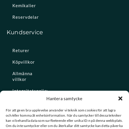
Kemikalier
Reservdelar
Kundservice
Returer
Köpvillkor
Allmänna
villkor
Integritetspolicy
Hantera samtycke
Ångra köp
För att ge en bra upplevelse använder vi teknik som cookies för att lagra
och/eller komma åt enhetsinformation. När du samtycker till dessa tekniker
Konto
kan vi behandla data som surfbeteende eller unika ID:n på denna webbplats.
Om du inte samtycker eller om du återkallar ditt samtycke kan detta påverka