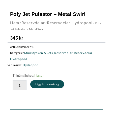
Poly Jet Pulsator – Metal Swirl
Hem
Reservdelar
Reservdelar Hydropool
/
/
/ Poly
Jet Pulsator – Metal Swirl
345
kr
Artikelnummer
610
Munstycken & Jets
Reservdelar
Reservdelar
Kategorier
,
,
Hydropool
Hydropool
Varumärke:
Poly
I lager
Tillgänglighet:
Jet
Lägg till i varukorg
Pulsator
-
Metal
Swirl
mängd