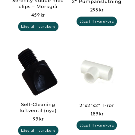
Serenity Kudde med
2″ Pumpanslutning
clips – Mörkgrå
295
kr
459
kr
Lägg till i varukorg
Lägg till i varukorg
Self-Cleaning
2″x2″x2″ T-rör
luftventil (nya)
189
kr
99
kr
Lägg till i varukorg
Lägg till i varukorg