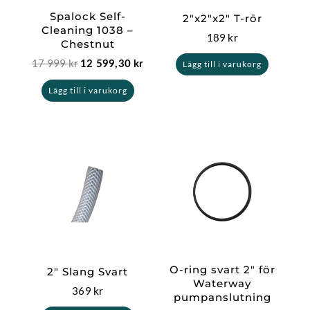
Spalock Self-
2″x2″x2″ T-rör
Cleaning 1038 –
189
kr
Chestnut
17 999
kr
12 599,30
kr
Lägg till i varukorg
Lägg till i varukorg
O-ring svart 2″ för
2″ Slang Svart
Waterway
369
kr
pumpanslutning