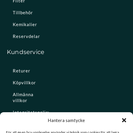
Filter
Tillbehör
Kemikalier
Reservdelar
Kundservice
Returer
Köpvillkor
Allmänna
villkor
Integritetspolicy
Hantera samtycke
Ångra köp
För att ge en bra upplevelse använder vi teknik som cookies för att lagra