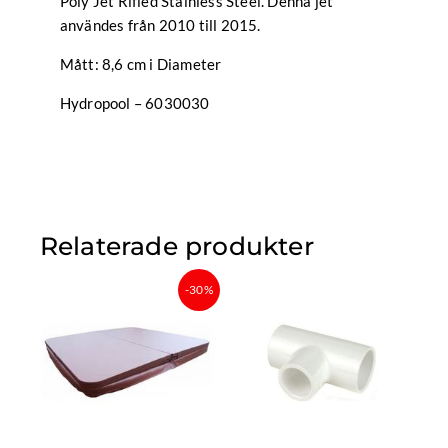
Poly Jet Rifled Stainless Steel. Denna jet
användes från 2010 till 2015.
Mått: 8,6 cm i Diameter
Hydropool – 6030030
Relaterade produkter
Det
Det
-30%
ursprungliga
nuvarande
priset
priset
var:
är:
17
12
999 kr.
599,30 kr.