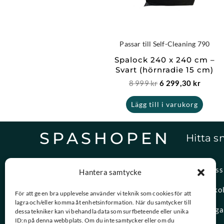
Passar till Self-Cleaning 790
Spalock 240 x 240 cm –
Svart (hörnradie 15 cm)
8 999
kr
6 299,30
kr
Lägg till i varukorg
SPASHOPEN
Hitta s
Specialister på,
Om oss
Hantera samtycke
reservdelar och vattenvård.
Spasko
För att ge en bra upplevelse använder vi teknik som cookies för att
lagra och/eller komma åt enhetsinformation. När du samtycker till
08-756 20 00
Vanliga
dessa tekniker kan vi behandla data som surfbeteende eller unika
Vardagar 09:00 – 15:00
ID:n på denna webbplats. Om du inte samtycker eller om du