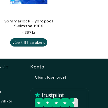
Sommarlock Hydropool
Swimspa 19FX
4 389
kr
Lägg till i varukorg
vice
Konto
Glömt lösenordet
r
★ Trustpilot
villkor
★
★
★
★
★