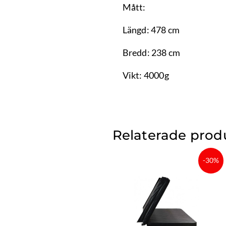
Mått:
Längd: 478 cm
Bredd: 238 cm
Vikt: 4000g
Relaterade prod
Det
Det
-30%
ursprungliga
nuvara
priset
priset
var:
är:
8
6
999 kr.
299,30