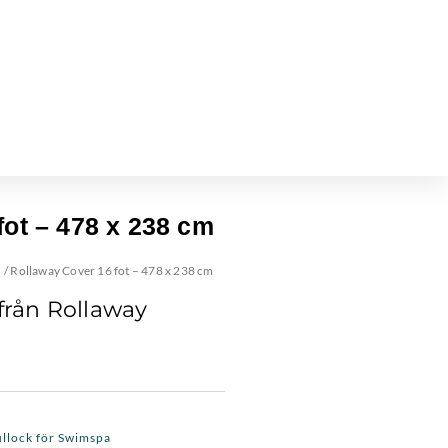
fot – 478 x 238 cm
a
/ Rollaway Cover 16 fot – 478 x 238 cm
 från Rollaway
llock för Swimspa