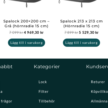
Spalock 200×200 cm –
Spalock 213 x 213 cm
Grå (hörnradie 15 cm)
(Hörnradie 15 cm)
7 099
kr
7 899
kr
4 969,30
kr
5 529,30
kr
Lägg till i varukorg
Lägg till i varukorg
nabbt
Kategorier
Kundser
Lock
Returer
la
Filter
Köpvillko
 frågor
Tillbehör
Allmänna 