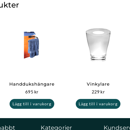
ukter
Handdukshängare
Vinkylare
695
kr
229
kr
Lägg till i varukorg
Lägg till i varukorg
nabbt
Kategorier
Kundser