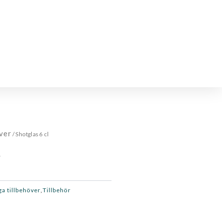
ver
/ Shotglas 6 cl
t
ga tillbehöver
Tillbehör
,