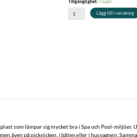
Shotglas
I lager
Tillgänglighet:
6
Lägg till i varukorg
cl
mängd
rdplast som lämpar sig mycket bra i Spa och Pool-miljöer. 
n men även på picknicken, i båten eller i husvagnen. Samm