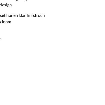
 design.
aset har en klar finish och
ds inom
r.