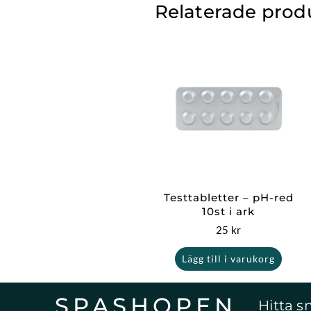
Relaterade prod
Testtabletter – pH-red
10st i ark
25
kr
Lägg till i varukorg
SPASHOPEN
Hitta s