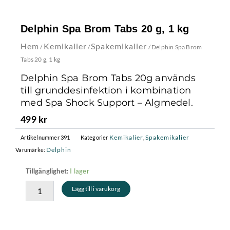
Delphin Spa Brom Tabs 20 g, 1 kg
Hem
Kemikalier
Spakemikalier
/
/
/ Delphin Spa Brom
Tabs 20 g, 1 kg
Delphin Spa Brom Tabs 20g används
till grunddesinfektion i kombination
med Spa Shock Support – Algmedel.
499
kr
Kemikalier
Spakemikalier
Artikelnummer
391
Kategorier
,
Delphin
Varumärke:
Delphin
I lager
Tillgänglighet:
Spa
Lägg till i varukorg
Brom
Tabs
20
g,