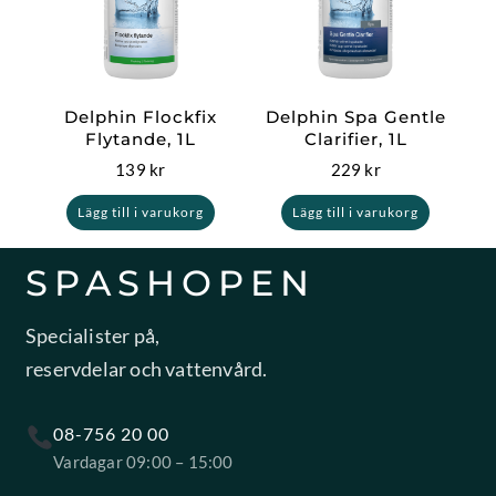
Delphin Flockfix
Delphin Spa Gentle
Flytande, 1L
Clarifier, 1L
139
kr
229
kr
Lägg till i varukorg
Lägg till i varukorg
SPASHOPEN
Specialister på,
reservdelar och vattenvård.
08-756 20 00
Vardagar 09:00 – 15:00