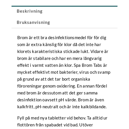
1
kg
Beskrivning
mängd
Bruksanvisning
Brom är ett bra desinfektionsmedel för för dig
som är extra känslig för klor då det inte har
klorets karakteristiska stickade lukt. Vidare är
brom är stabilare och har en mera långvarig
effekt i varmt vatten än klor. Spa Brom Tabs är
mycket effektivt mot bakterier, virus och svamp
på grund av att det tar bort organiska
föroreningar genom oxidering. En annan fördel
med brom är dessutom att det ger samma
desinfektion oavsett pH värde. Brom är även
kalkfritt, pH-neutralt och är inte kalkbildande.
Fyll på med nya tabletter vid behov. Ta alltid ur
flottören från spabadet vid bad. Utöver