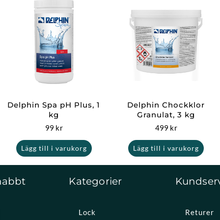
Delphin Spa pH Plus, 1
Delphin Chockklor
kg
Granulat, 3 kg
99
kr
499
kr
Lägg till i varukorg
Lägg till i varukorg
nabbt
Kategorier
Kundser
Lock
Returer