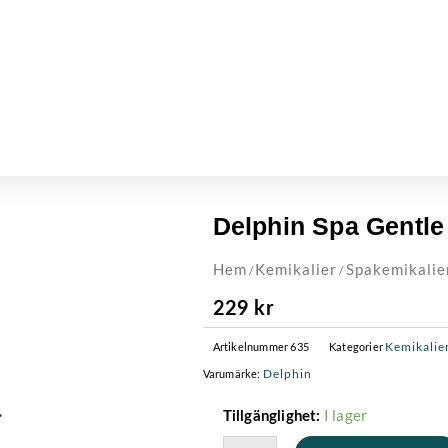
Delphin Spa Gentle 
Hem
Kemikalier
Spakemikalie
/
/
229
kr
Kemikalie
Artikelnummer
635
Kategorier
Delphin
Varumärke:
Delphin
I lager
Tillgänglighet:
Spa