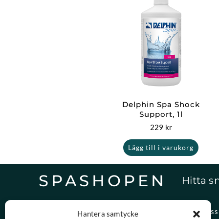
Delphin Spa Shock
Support, 1l
229
kr
Lägg till i varukorg
SPASHOPEN
Hitta s
Specialister på,
Om oss
Hantera samtycke