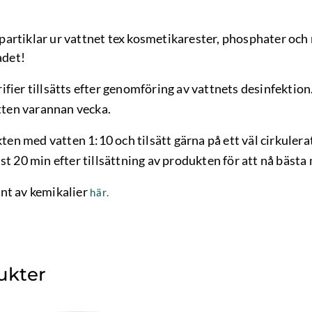
artiklar ur vattnet tex kosmetikarester, phosphater och m
adet!
ifier tillsätts efter genomföring av vattnets desinfektion
atten varannan vecka.
en med vatten 1:10 och tilsätt gärna på ett väl cirkulerat
st 20 min efter tillsättning av produkten för att nå bästa 
nt av kemikalier
här.
ukter