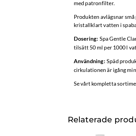
med patronfilter.
Produkten avlägsnar små p
kristallklart vatten i spab
Spa Gentle Clar
Dosering:
tilsätt 50 ml per 1000 l v
Späd produkt
Användning:
cirkulationen är igång min
Se vårt kompletta sortime
Relaterade prod