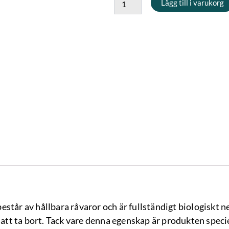
Lägg till i varukorg
Gentle
Clarifier,
1L
mängd
estår av hållbara råvaror och är fullständigt biologiskt 
a att ta bort. Tack vare denna egenskap är produkten spec