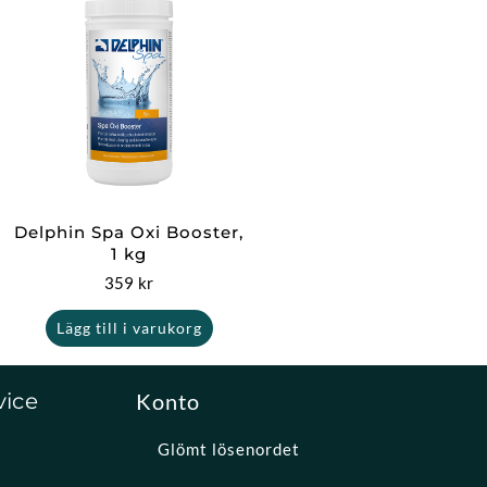
Delphin Spa Oxi Booster,
1 kg
359
kr
Lägg till i varukorg
vice
Konto
Glömt lösenordet