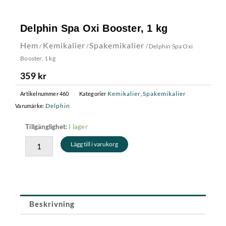
Delphin Spa Oxi Booster, 1 kg
Hem
Kemikalier
Spakemikalier
/
/
/ Delphin Spa Oxi
Booster, 1 kg
359
kr
Kemikalier
Spakemikalier
Artikelnummer
460
Kategorier
,
Delphin
Varumärke:
Delphin
I lager
Tillgänglighet:
Spa
Lägg till i varukorg
Oxi
Booster,
1
kg
mängd
Beskrivning