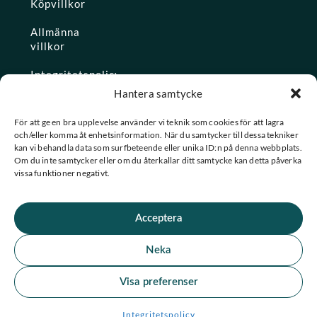
Köpvillkor
Allmänna
villkor
Integritetspolicy
Hantera samtycke
Ångra köp
För att ge en bra upplevelse använder vi teknik som cookies för att lagra
och/eller komma åt enhetsinformation. När du samtycker till dessa tekniker
Konto
kan vi behandla data som surfbeteende eller unika ID:n på denna webbplats.
Om du inte samtycker eller om du återkallar ditt samtycke kan detta påverka
Glömt
vissa funktioner negativt.
lösenordet
Acceptera
★ Trustpilot
Neka
★
★
★
★
★
Se alla våra omdömen
Visa preferenser
F
I
© 2026 Spashopen. Alla rättigheter förbehållna.
Integritetspolicy