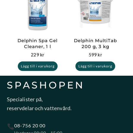
Delphin Spa Gel
Delphin MultiTab
Cleaner, 1 l
200 g, 3 kg
229
kr
599
kr
Lägg till i varukorg
Lägg till i varukorg
SPASHOPEN
Specialister på,
reservdelar och vattenvård.
08-756 20 00