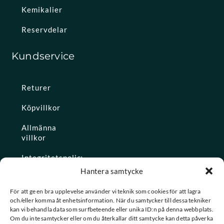
Kemikalier
Reservdelar
Kundservice
Returer
Köpvillkor
Allmänna
villkor
Integritetspolicy
Hantera samtycke
Ångra köp
För att ge en bra upplevelse använder vi teknik som cookies för att lagra
och/eller komma åt enhetsinformation. När du samtycker till dessa tekniker
Konto
kan vi behandla data som surfbeteende eller unika ID:n på denna webbplats.
Om du inte samtycker eller om du återkallar ditt samtycke kan detta påverka