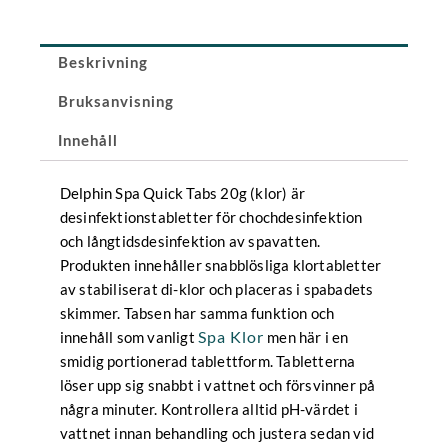
g,
1
kg
Beskrivning
mängd
Bruksanvisning
Innehåll
Delphin Spa Quick Tabs 20g (klor) är
desinfektionstabletter för chochdesinfektion
och långtidsdesinfektion av spavatten.
Produkten innehåller snabblösliga klortabletter
av stabiliserat di-klor och placeras i spabadets
skimmer. Tabsen har samma funktion och
Spa Klor
innehåll som vanligt
men här i en
smidig portionerad tablettform. Tabletterna
löser upp sig snabbt i vattnet och försvinner på
några minuter. Kontrollera alltid pH-värdet i
vattnet innan behandling och justera sedan vid