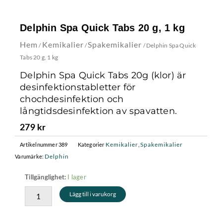
Delphin Spa Quick Tabs 20 g, 1 kg
Hem
Kemikalier
Spakemikalier
/
/
/ Delphin Spa Quick
Tabs 20 g, 1 kg
Delphin Spa Quick Tabs 20g (klor) är
desinfektionstabletter för
chochdesinfektion och
långtidsdesinfektion av spavatten.
279
kr
Kemikalier
Spakemikalier
Artikelnummer
389
Kategorier
,
Delphin
Varumärke:
Delphin
I lager
Tillgänglighet:
Spa
Lägg till i varukorg
Quick
Tabs
20