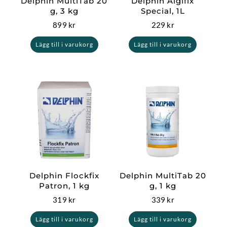
Delphin MultiTab 20
Delphin Algifix
g, 3 kg
Special, 1L
899
kr
229
kr
Lägg till i varukorg
Lägg till i varukorg
Delphin Flockfix
Delphin MultiTab 20
Patron, 1 kg
g, 1 kg
319
kr
339
kr
Lägg till i varukorg
Lägg till i varukorg