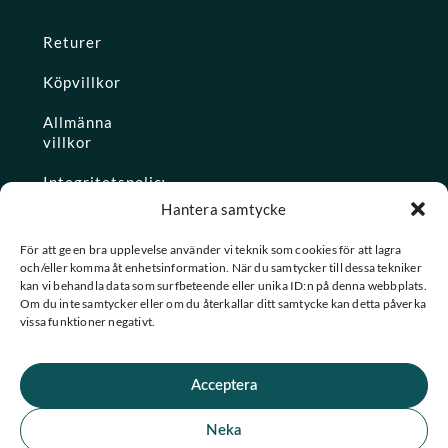
Returer
Köpvillkor
Allmänna
villkor
Integritetspolicy
Hantera samtycke
Ångra köp
För att ge en bra upplevelse använder vi teknik som cookies för att lagra
och/eller komma åt enhetsinformation. När du samtycker till dessa tekniker
Konto
kan vi behandla data som surfbeteende eller unika ID:n på denna webbplats.
Om du inte samtycker eller om du återkallar ditt samtycke kan detta påverka
Glömt
vissa funktioner negativt.
lösenordet
Acceptera
★ Trustpilot
Neka
★
★
★
★
★