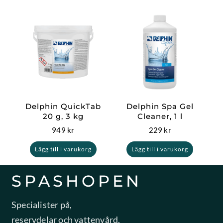
Delphin QuickTab
Delphin Spa Gel
20 g, 3 kg
Cleaner, 1 l
949
kr
229
kr
Lägg till i varukorg
Lägg till i varukorg
SPASHOPEN
Specialister på,
reservdelar och vattenvård.