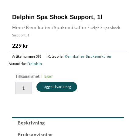
Delphin Spa Shock Support, 1l
Hem
Kemikalier
Spakemikalier
/
/
/ Delphin Spa Shock
Support, 1l
229
kr
Kemikalier
Spakemikalier
Artikelnummer
393
Kategorier
,
Delphin
Varumärke:
Delphin
I lager
Tillgänglighet:
Spa
Lägg till i varukorg
Shock
Support,
1l
mängd
Beskrivning
Bruksanvisning