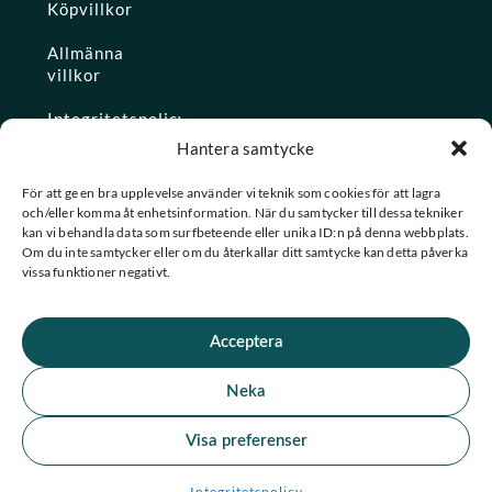
Köpvillkor
Allmänna
villkor
Integritetspolicy
Hantera samtycke
Ångra köp
För att ge en bra upplevelse använder vi teknik som cookies för att lagra
och/eller komma åt enhetsinformation. När du samtycker till dessa tekniker
Konto
kan vi behandla data som surfbeteende eller unika ID:n på denna webbplats.
Om du inte samtycker eller om du återkallar ditt samtycke kan detta påverka
Glömt
vissa funktioner negativt.
lösenordet
Acceptera
★ Trustpilot
Neka
★
★
★
★
★
Se alla våra omdömen
Visa preferenser
F
I
© 2026 Spashopen. Alla rättigheter förbehållna.
Integritetspolicy