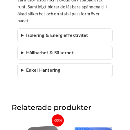
runt. Samtidigt bidrar de låsbara spännena till
ökad säkerhet och en stabil passform över
badet.
Isolering & Energieffektivitet
Hållbarhet & Säkerhet
Enkel Hantering
Relaterade produkter
Det
Det
-30%
ursprungliga
nuvarande
priset
priset