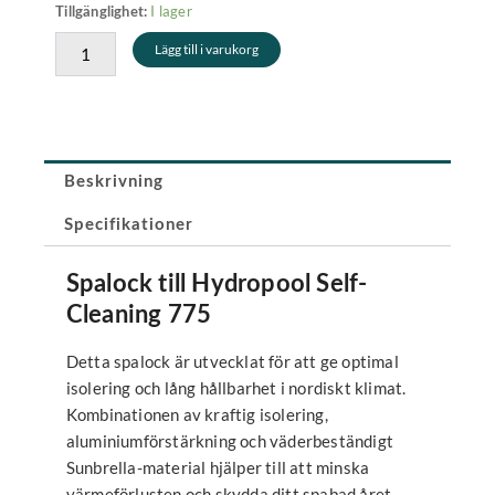
Spalock
I lager
Tillgänglighet:
399 kr.
879,30 kr.
221
Lägg till i varukorg
x
221
cm
-
Grå
(hörnradie
Beskrivning
15
cm)
Specifikationer
mängd
Spalock till Hydropool Self-
Cleaning 775
Detta spalock är utvecklat för att ge optimal
isolering och lång hållbarhet i nordiskt klimat.
Kombinationen av kraftig isolering,
aluminiumförstärkning och väderbeständigt
Sunbrella-material hjälper till att minska
värmeförlusten och skydda ditt spabad året