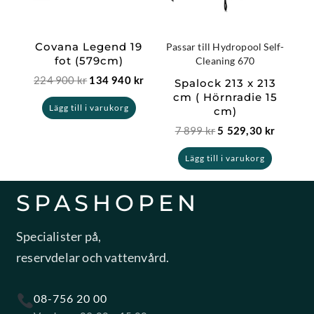
Covana Legend 19
Passar till Hydropool Self-
fot (579cm)
Cleaning 670
224 900
kr
134 940
kr
Spalock 213 x 213
cm ( Hörnradie 15
Lägg till i varukorg
cm)
7 899
kr
5 529,30
kr
Lägg till i varukorg
SPASHOPEN
Specialister på,
reservdelar och vattenvård.
08-756 20 00