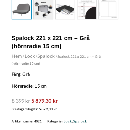
Spalock 221 x 221 cm – Grå
(hörnradie 15 cm)
Hem
Lock
Spalock
/
/
/ Spalock 221 x 221 cm – Grå
(hörnradie 15 cm)
Grå
Färg:
15 cm
Hörnradie:
8 399
kr
Det
Det
5 879,30
kr
ursprungliga
nuvarande
30-dagars lägsta:
5 879,30
kr
priset
priset
var:
är:
Lock
Spalock
Artikelnummer
4021
Kategorier
,
8
5