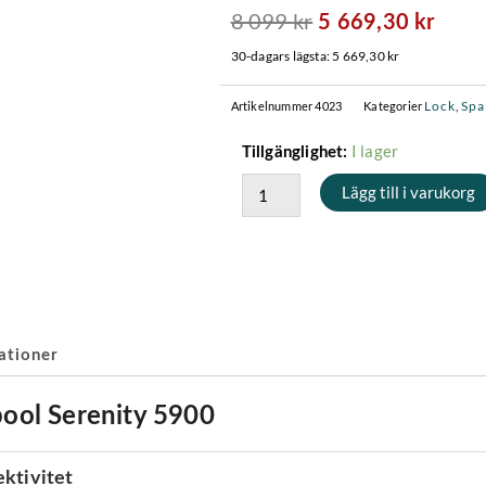
8 099
kr
Det
Det
5 669,30
kr
ursprungliga
nuva
30-dagars lägsta:
5 669,30
kr
priset
prise
var:
är:
Lock
Spa
Artikelnummer
4023
Kategorier
,
8
5
Spalock
I lager
Tillgänglighet:
099 kr.
669,3
Hydropool
Lägg till i varukorg
Serenity
5900
mängd
ationer
pool Serenity 5900
ektivitet