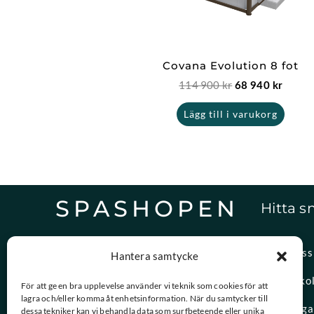
Covana Evolution 8 fot
114 900
kr
68 940
kr
Lägg till i varukorg
SPASHOPEN
Hitta s
Specialister på,
Om oss
Hantera samtycke
reservdelar och vattenvård.
Spasko
För att ge en bra upplevelse använder vi teknik som cookies för att
lagra och/eller komma åt enhetsinformation. När du samtycker till
08-756 20 00
Vanliga
dessa tekniker kan vi behandla data som surfbeteende eller unika