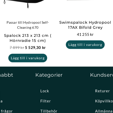
Swimspalock Hydropool
Passar till Hydropool Self-
17AX Bifold Grey
Cleaning 670
41 255
kr
Spalock 213 x 213 cm (
Hörnradie 15 cm)
Lägg till i varukorg
7 899
kr
5 529,30
kr
Lägg till i varukorg
nabbt
Kategorier
Kundser
Lock
Returer
la
Filter
Köpvillko
 frågor
Tillbehör
Allmänna 