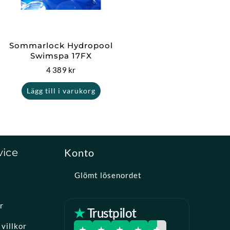
Sommarlock Hydropool
Swimspa 17FX
4 389
kr
Lägg till i varukorg
vice
Konto
Glömt lösenordet
r
★ Trustpilot
villkor
★
★
★
★
★