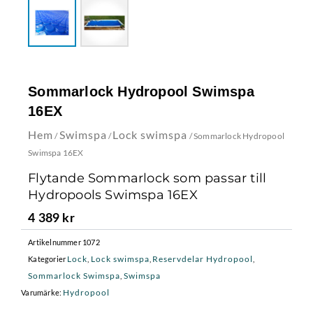
Sommarlock Hydropool Swimspa
16EX
Hem
Swimspa
Lock swimspa
/
/
/ Sommarlock Hydropool
Swimspa 16EX
Flytande Sommarlock som passar till
Hydropools Swimspa 16EX
4 389
kr
Artikelnummer
1072
Lock
Lock swimspa
Reservdelar Hydropool
Kategorier
,
,
,
Sommarlock Swimspa
Swimspa
,
Hydropool
Varumärke: