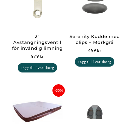
2″
Serenity Kudde med
Avstängningsventil
clips – Mörkgrå
för invändig limning
459
kr
579
kr
Lägg till i varukorg
Lägg till i varukorg
Det
Det
-30%
ursprungliga
nuvarande
priset
priset
var:
är:
17
12
999 kr.
599,30 kr.