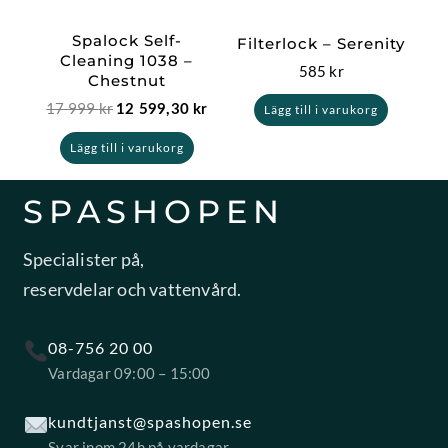
Spalock Self-
Filterlock – Serenity
Cleaning 1038 –
585
kr
Chestnut
17 999
kr
12 599,30
kr
Lägg till i varukorg
Lägg till i varukorg
SPASHOPEN
Specialister på,
reservdelar och vattenvård.
08-756 20 00
Vardagar 09:00 – 15:00
kundtjanst@spashopen.se
Svar inom 24h på vardagar