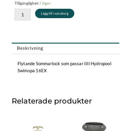
Sommarlock
I lager
Tillgänglighet:
Hydropool
Lägg till i varukorg
Swimspa
16EX
mängd
Beskrivning
Flytande Sommarlock som passar till Hydropool
Swimspa 16EX
Relaterade produkter