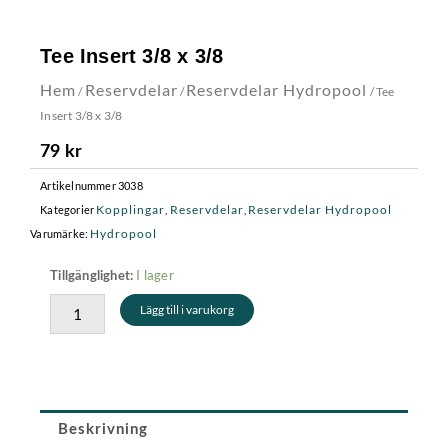
Tee Insert 3/8 x 3/8
Hem
Reservdelar
Reservdelar Hydropool
/
/
/ Tee
Insert 3/8 x 3/8
79
kr
Artikelnummer
3038
Kopplingar
Reservdelar
Reservdelar Hydropool
Kategorier
,
,
Hydropool
Varumärke:
Tee
I lager
Tillgänglighet:
Insert
Lägg till i varukorg
3/8
x
3/8
mängd
Beskrivning