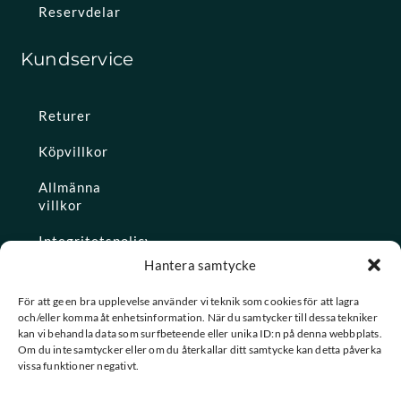
Reservdelar
Kundservice
Returer
Köpvillkor
Allmänna
villkor
Integritetspolicy
Hantera samtycke
Ångra köp
För att ge en bra upplevelse använder vi teknik som cookies för att lagra
och/eller komma åt enhetsinformation. När du samtycker till dessa tekniker
Konto
kan vi behandla data som surfbeteende eller unika ID:n på denna webbplats.
Om du inte samtycker eller om du återkallar ditt samtycke kan detta påverka
Glömt
vissa funktioner negativt.
lösenordet