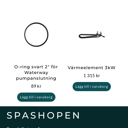
O-ring svart 2″ för
Värmeelement 3kW
Waterway
1 315
kr
pumpanslutning
89
kr
Lägg till i varukorg
Lägg till i varukorg
SPASHOPEN