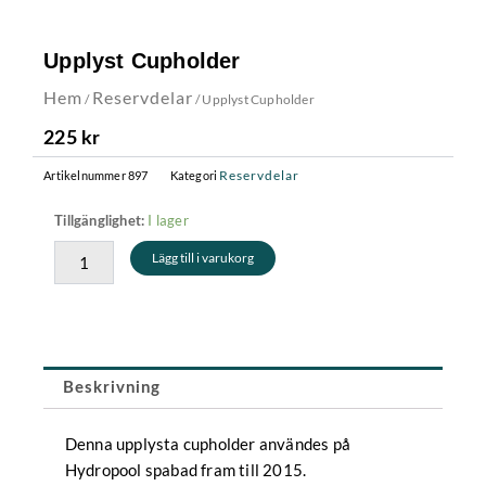
Upplyst Cupholder
Hem
Reservdelar
/
/ Upplyst Cupholder
225
kr
Reservdelar
Artikelnummer
897
Kategori
Upplyst
I lager
Tillgänglighet:
Cupholder
Lägg till i varukorg
mängd
Beskrivning
Denna upplysta cupholder användes på
Hydropool spabad fram till 2015.