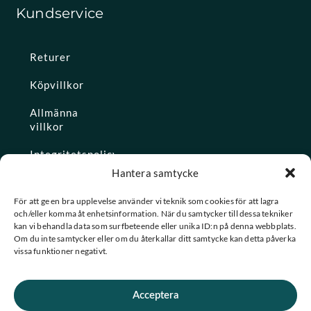
Kundservice
Returer
Köpvillkor
Allmänna
villkor
Integritetspolicy
Hantera samtycke
Ångra köp
För att ge en bra upplevelse använder vi teknik som cookies för att lagra
och/eller komma åt enhetsinformation. När du samtycker till dessa tekniker
Konto
kan vi behandla data som surfbeteende eller unika ID:n på denna webbplats.
Om du inte samtycker eller om du återkallar ditt samtycke kan detta påverka
Glömt
vissa funktioner negativt.
lösenordet
Acceptera