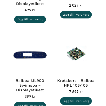
Displayetikett
2 029
kr
499
kr
Lägg till i varukorg
Lägg till i varukorg
Balboa ML900
Kretskort – Balboa
Swimspa –
HPL 103/105
Displayetikett
7 699
kr
399
kr
Lägg till i varukorg
Lägg till i varukorg