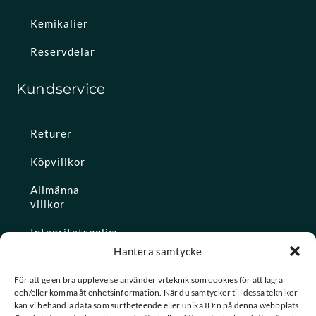
Kemikalier
Reservdelar
Kundservice
Returer
Köpvillkor
Allmänna
villkor
Integritetspolicy
Hantera samtycke
Ångra köp
För att ge en bra upplevelse använder vi teknik som cookies för att lagra
och/eller komma åt enhetsinformation. När du samtycker till dessa tekniker
Konto
kan vi behandla data som surfbeteende eller unika ID:n på denna webbplats.